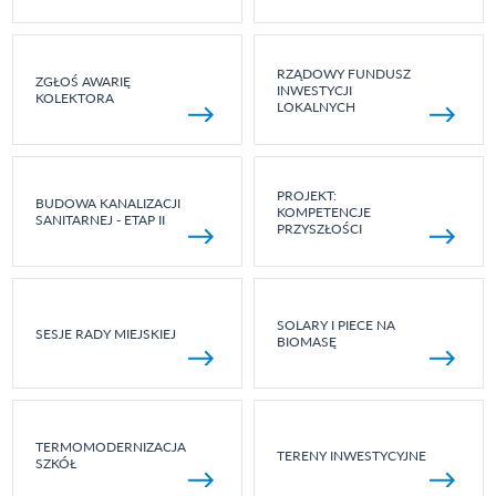
RZĄDOWY FUNDUSZ
ZGŁOŚ AWARIĘ
INWESTYCJI
KOLEKTORA
LOKALNYCH
PROJEKT:
BUDOWA KANALIZACJI
KOMPETENCJE
SANITARNEJ - ETAP II
PRZYSZŁOŚCI
SOLARY I PIECE NA
SESJE RADY MIEJSKIEJ
BIOMASĘ
TERMOMODERNIZACJA
TERENY INWESTYCYJNE
SZKÓŁ