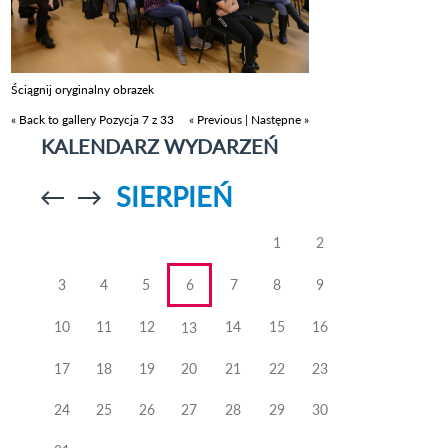
Ściągnij oryginalny obrazek
« Back to gallery
Pozycja 7 z 33
« Previous
|
Następne »
KALENDARZ WYDARZEŃ
SIERPIEŃ
Przejdź do
Przejdź do
poprzedniego
poprzedniego
miesiąca
miesiąca
1
2
3
4
5
6
7
8
9
10
11
12
14
15
16
13
17
18
19
20
21
22
23
24
25
26
27
28
29
30