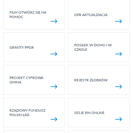
FILM OTWÓRZ SIĘ NA
GPR AKTUALIZACJA
POMOC
POSIŁEK W DOMU I W
GRANTY PPGR
SZKOLE
PROJEKT CYFROWA
REJESTR ŻŁOBKÓW
GMINA
RZĄDOWY FUNDUSZ
SESJE RM ONLINE
POLSKI ŁAD