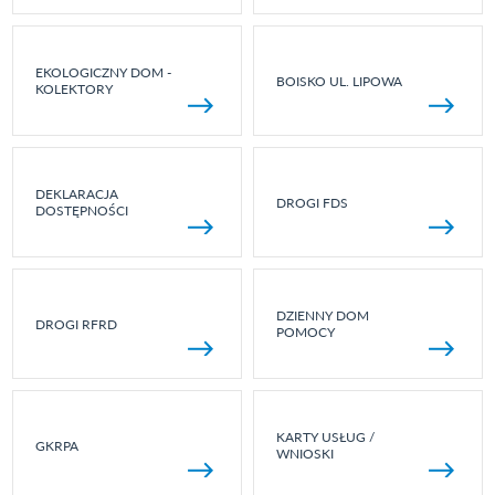
EKOLOGICZNY DOM -
BOISKO UL. LIPOWA
KOLEKTORY
DEKLARACJA
DROGI FDS
DOSTĘPNOŚCI
DZIENNY DOM
DROGI RFRD
POMOCY
KARTY USŁUG /
GKRPA
WNIOSKI