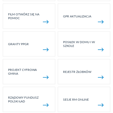
FILM OTWÓRZ SIĘ NA
GPR AKTUALIZACJA
POMOC
POSIŁEK W DOMU I W
GRANTY PPGR
SZKOLE
PROJEKT CYFROWA
REJESTR ŻŁOBKÓW
GMINA
RZĄDOWY FUNDUSZ
SESJE RM ONLINE
POLSKI ŁAD