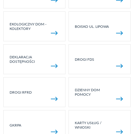
EKOLOGICZNY DOM -
BOISKO UL. LIPOWA
KOLEKTORY
DEKLARACJA
DROGI FDS
DOSTĘPNOŚCI
DZIENNY DOM
DROGI RFRD
POMOCY
KARTY USŁUG /
GKRPA
WNIOSKI