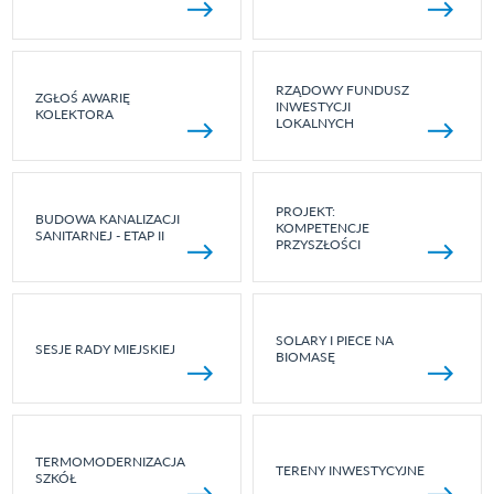
RZĄDOWY FUNDUSZ
ZGŁOŚ AWARIĘ
INWESTYCJI
KOLEKTORA
LOKALNYCH
PROJEKT:
BUDOWA KANALIZACJI
KOMPETENCJE
SANITARNEJ - ETAP II
PRZYSZŁOŚCI
SOLARY I PIECE NA
SESJE RADY MIEJSKIEJ
BIOMASĘ
TERMOMODERNIZACJA
TERENY INWESTYCYJNE
SZKÓŁ