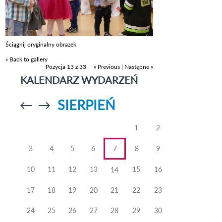
Ściągnij oryginalny obrazek
« Back to gallery
Pozycja 13 z 33
« Previous
|
Następne »
KALENDARZ WYDARZEŃ
SIERPIEŃ
Przejdź do
Przejdź do
poprzedniego
poprzedniego
miesiąca
miesiąca
1
2
3
4
5
6
7
8
9
10
11
12
13
15
16
14
17
18
19
20
21
22
23
24
25
26
27
28
29
30