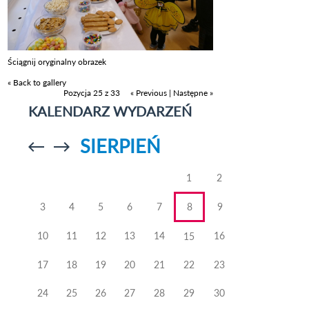
Ściągnij oryginalny obrazek
« Back to gallery
Pozycja 25 z 33
« Previous
|
Następne »
KALENDARZ WYDARZEŃ
SIERPIEŃ
Przejdź do
Przejdź do
poprzedniego
poprzedniego
miesiąca
miesiąca
1
2
3
4
5
6
7
8
9
10
11
12
13
14
16
15
17
18
19
20
21
22
23
24
25
26
27
28
29
30