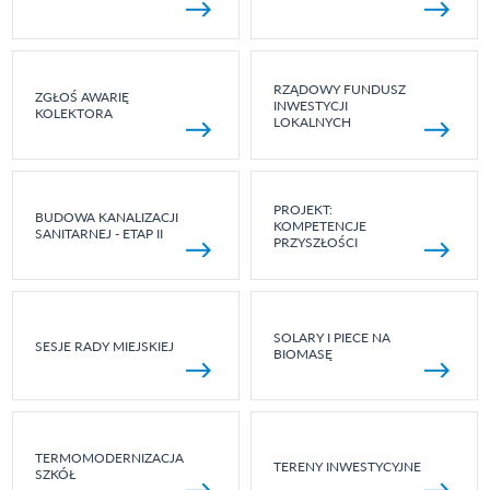
RZĄDOWY FUNDUSZ
ZGŁOŚ AWARIĘ
INWESTYCJI
KOLEKTORA
LOKALNYCH
PROJEKT:
BUDOWA KANALIZACJI
KOMPETENCJE
SANITARNEJ - ETAP II
PRZYSZŁOŚCI
SOLARY I PIECE NA
SESJE RADY MIEJSKIEJ
BIOMASĘ
TERMOMODERNIZACJA
TERENY INWESTYCYJNE
SZKÓŁ