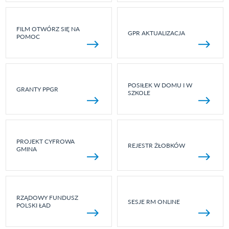
FILM OTWÓRZ SIĘ NA
GPR AKTUALIZACJA
POMOC
POSIŁEK W DOMU I W
GRANTY PPGR
SZKOLE
PROJEKT CYFROWA
REJESTR ŻŁOBKÓW
GMINA
RZĄDOWY FUNDUSZ
SESJE RM ONLINE
POLSKI ŁAD