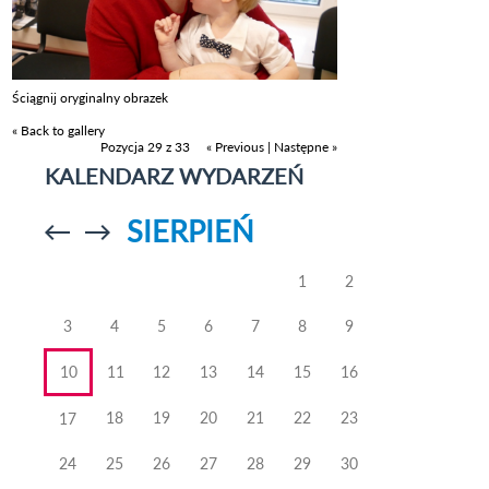
Ściągnij oryginalny obrazek
« Back to gallery
Pozycja 29 z 33
« Previous
|
Następne »
KALENDARZ WYDARZEŃ
SIERPIEŃ
Przejdź do
Przejdź do
poprzedniego
poprzedniego
miesiąca
miesiąca
1
2
3
4
5
6
7
8
9
10
11
12
13
14
15
16
18
19
20
21
22
23
17
24
25
26
27
28
29
30