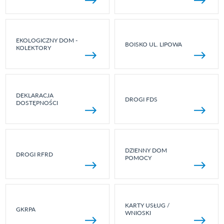
EKOLOGICZNY DOM -
BOISKO UL. LIPOWA
KOLEKTORY
DEKLARACJA
DROGI FDS
DOSTĘPNOŚCI
DZIENNY DOM
DROGI RFRD
POMOCY
KARTY USŁUG /
GKRPA
WNIOSKI