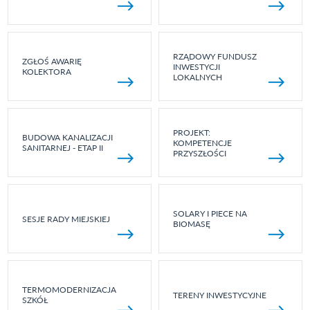
RZĄDOWY FUNDUSZ
ZGŁOŚ AWARIĘ
INWESTYCJI
KOLEKTORA
LOKALNYCH
PROJEKT:
BUDOWA KANALIZACJI
KOMPETENCJE
SANITARNEJ - ETAP II
PRZYSZŁOŚCI
SOLARY I PIECE NA
SESJE RADY MIEJSKIEJ
BIOMASĘ
TERMOMODERNIZACJA
TERENY INWESTYCYJNE
SZKÓŁ