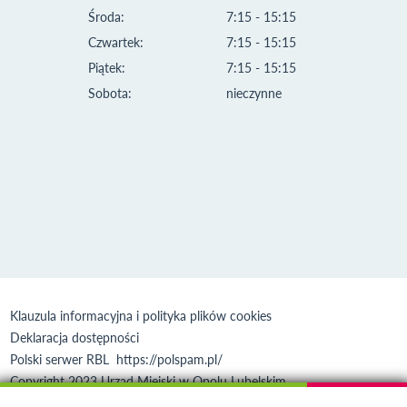
Środa:
7:15 - 15:15
Czwartek:
7:15 - 15:15
Piątek:
7:15 - 15:15
Sobota:
nieczynne
Klauzula informacyjna i polityka plików cookies
Deklaracja dostępności
Polski serwer RBL
https://polspam.pl/
Copyright 2023 Urząd Miejski w Opolu Lubelskim
Created by
VOBACOM
Odnośnik otworzy się w nowym oknie