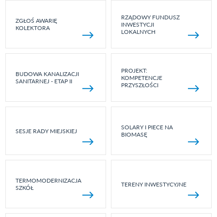
RZĄDOWY FUNDUSZ
ZGŁOŚ AWARIĘ
INWESTYCJI
KOLEKTORA
LOKALNYCH
PROJEKT:
BUDOWA KANALIZACJI
KOMPETENCJE
SANITARNEJ - ETAP II
PRZYSZŁOŚCI
SOLARY I PIECE NA
SESJE RADY MIEJSKIEJ
BIOMASĘ
TERMOMODERNIZACJA
TERENY INWESTYCYJNE
SZKÓŁ