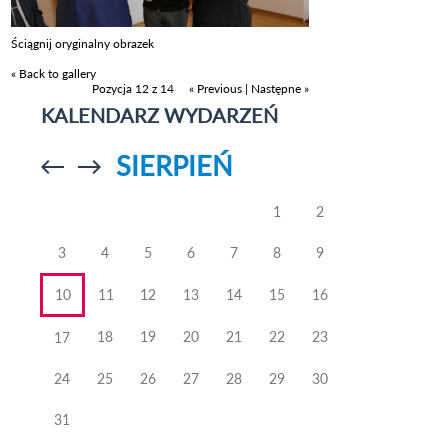
Ściągnij oryginalny obrazek
« Back to gallery
Pozycja 12 z 14
« Previous
|
Następne »
KALENDARZ WYDARZEŃ
SIERPIEŃ
Przejdź do
Przejdź do
poprzedniego
poprzedniego
miesiąca
miesiąca
1
2
3
4
5
6
7
8
9
10
11
12
13
14
15
16
18
19
20
21
22
23
17
24
25
26
27
28
29
30
31