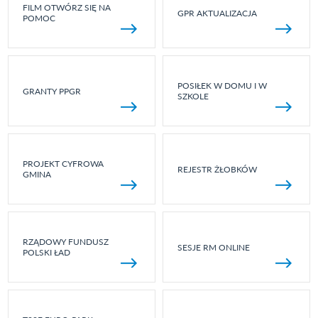
FILM OTWÓRZ SIĘ NA
GPR AKTUALIZACJA
POMOC
POSIŁEK W DOMU I W
GRANTY PPGR
SZKOLE
PROJEKT CYFROWA
REJESTR ŻŁOBKÓW
GMINA
RZĄDOWY FUNDUSZ
SESJE RM ONLINE
POLSKI ŁAD