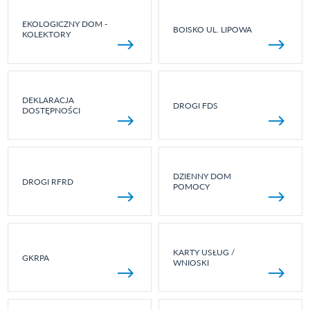
EKOLOGICZNY DOM -
BOISKO UL. LIPOWA
KOLEKTORY
DEKLARACJA
DROGI FDS
DOSTĘPNOŚCI
DZIENNY DOM
DROGI RFRD
POMOCY
KARTY USŁUG /
GKRPA
WNIOSKI