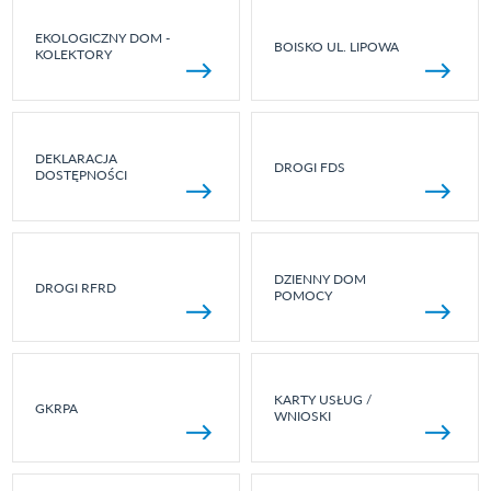
EKOLOGICZNY DOM -
BOISKO UL. LIPOWA
KOLEKTORY
DEKLARACJA
DROGI FDS
DOSTĘPNOŚCI
DZIENNY DOM
DROGI RFRD
POMOCY
KARTY USŁUG /
GKRPA
WNIOSKI