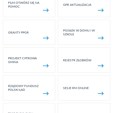
FILM OTWÓRZ SIĘ NA
GPR AKTUALIZACJA
POMOC
POSIŁEK W DOMU I W
GRANTY PPGR
SZKOLE
PROJEKT CYFROWA
REJESTR ŻŁOBKÓW
GMINA
RZĄDOWY FUNDUSZ
SESJE RM ONLINE
POLSKI ŁAD