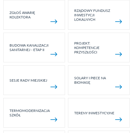
RZĄDOWY FUNDUSZ
ZGŁOŚ AWARIĘ
INWESTYCJI
KOLEKTORA
LOKALNYCH
PROJEKT:
BUDOWA KANALIZACJI
KOMPETENCJE
SANITARNEJ - ETAP II
PRZYSZŁOŚCI
SOLARY I PIECE NA
SESJE RADY MIEJSKIEJ
BIOMASĘ
TERMOMODERNIZACJA
TERENY INWESTYCYJNE
SZKÓŁ