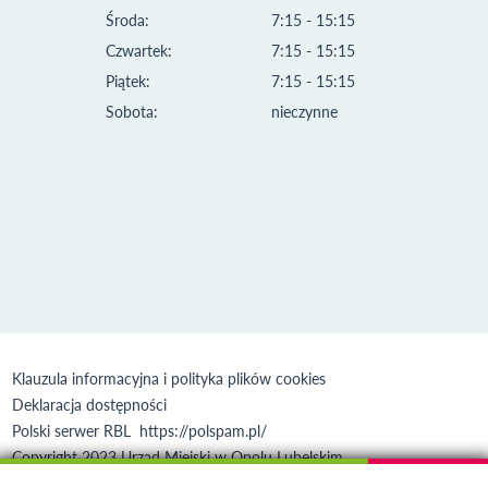
Środa:
7:15 - 15:15
Czwartek:
7:15 - 15:15
Piątek:
7:15 - 15:15
Sobota:
nieczynne
Klauzula informacyjna i polityka plików cookies
Deklaracja dostępności
Polski serwer RBL
https://polspam.pl/
Copyright 2023 Urząd Miejski w Opolu Lubelskim
Created by
VOBACOM
Odnośnik otworzy się w nowym oknie