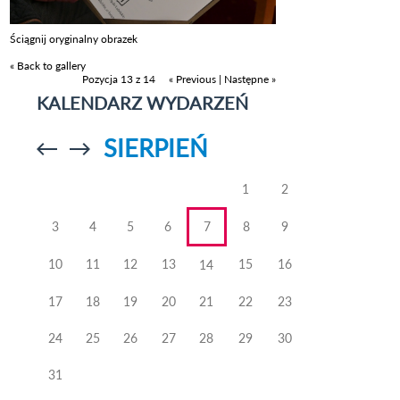
Ściągnij oryginalny obrazek
« Back to gallery
Pozycja 13 z 14
« Previous
|
Następne »
KALENDARZ WYDARZEŃ
SIERPIEŃ
Przejdź do
Przejdź do
poprzedniego
poprzedniego
miesiąca
miesiąca
1
2
3
4
5
6
7
8
9
10
11
12
13
15
16
14
17
18
19
20
21
22
23
24
25
26
27
28
29
30
31