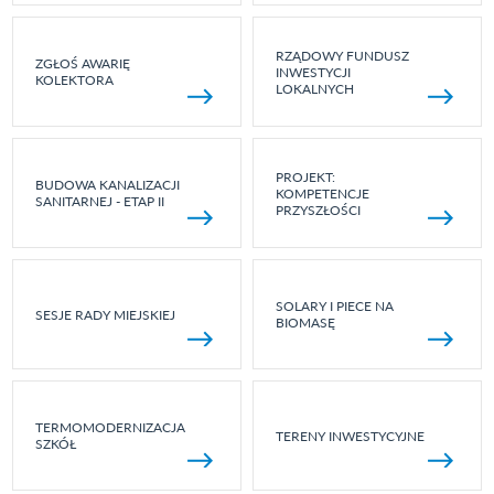
RZĄDOWY FUNDUSZ
ZGŁOŚ AWARIĘ
INWESTYCJI
KOLEKTORA
LOKALNYCH
PROJEKT:
BUDOWA KANALIZACJI
KOMPETENCJE
SANITARNEJ - ETAP II
PRZYSZŁOŚCI
SOLARY I PIECE NA
SESJE RADY MIEJSKIEJ
BIOMASĘ
TERMOMODERNIZACJA
TERENY INWESTYCYJNE
SZKÓŁ