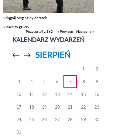
Ściągnij oryginalny obrazek
« Back to gallery
Pozycja 14 z 162
« Previous
|
Następne »
KALENDARZ WYDARZEŃ
SIERPIEŃ
Przejdź do
Przejdź do
poprzedniego
poprzedniego
miesiąca
miesiąca
1
2
3
4
5
6
7
8
9
10
11
12
13
15
16
14
17
18
19
20
21
22
23
24
25
26
27
28
29
30
31