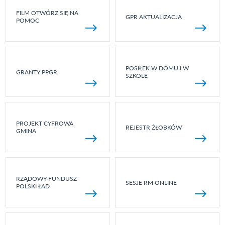
FILM OTWÓRZ SIĘ NA
GPR AKTUALIZACJA
POMOC
POSIŁEK W DOMU I W
GRANTY PPGR
SZKOLE
PROJEKT CYFROWA
REJESTR ŻŁOBKÓW
GMINA
RZĄDOWY FUNDUSZ
SESJE RM ONLINE
POLSKI ŁAD