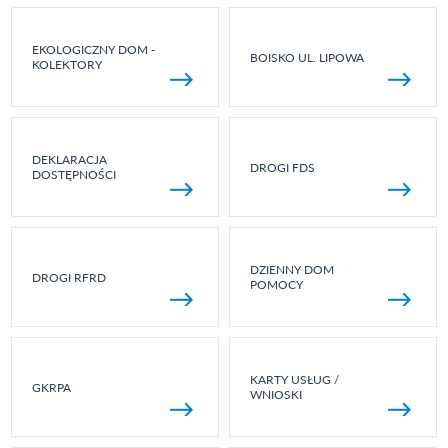
EKOLOGICZNY DOM -
BOISKO UL. LIPOWA
KOLEKTORY
DEKLARACJA
DROGI FDS
DOSTĘPNOŚCI
DZIENNY DOM
DROGI RFRD
POMOCY
KARTY USŁUG /
GKRPA
WNIOSKI