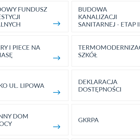
DOWY FUNDUSZ
BUDOWA
STYCJI
KANALIZACJI
ALNYCH
SANITARNEJ - ETAP I
RY I PIECE NA
TERMOMODERNIZA
MASĘ
SZKÓŁ
DEKLARACJA
KO UL. LIPOWA
DOSTĘPNOŚCI
ENNY DOM
GKRPA
OCY