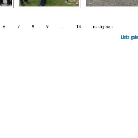
6
7
8
9
…
14
następna ›
Lista gale