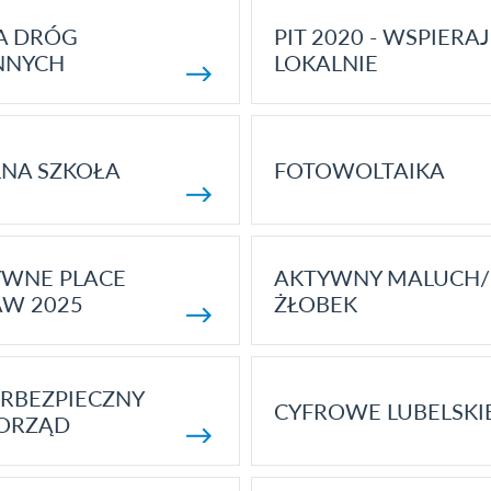
A DRÓG
PIT 2020 - WSPIERAJ
NNYCH
LOKALNIE
NA SZKOŁA
FOTOWOLTAIKA
YWNE PLACE
AKTYWNY MALUCH/
AW 2025
ŻŁOBEK
RBEZPIECZNY
CYFROWE LUBELSKI
ORZĄD