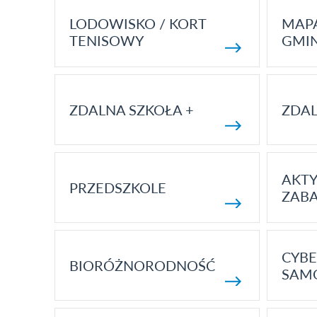
LODOWISKO / KORT
MAP
TENISOWY
GMI
ZDALNA SZKOŁA +
ZDAL
AKT
PRZEDSZKOLE
ZAB
CYBE
BIORÓŻNORODNOŚĆ
SAM