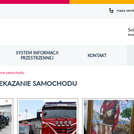
y serwis
mapa serw
ej
So
Imi
SYSTEM INFORMACJI
Szuk
KONTAKT
OŚNIK OTWORZY SIĘ W NOWYM OKNIE
PRZESTRZENNEJ
Wy
anie samochodu
RZEKAZANIE SAMOCHODU