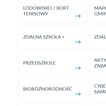
LODOWISKO / KORT
MAP
TENISOWY
GMI
ZDALNA SZKOŁA +
ZDAL
AKT
PRZEDSZKOLE
ZAB
CYBE
BIORÓŻNORODNOŚĆ
SAM