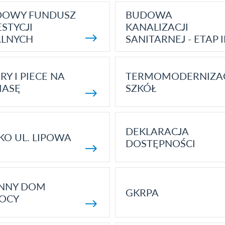
DOWY FUNDUSZ
BUDOWA
STYCJI
KANALIZACJI
ALNYCH
SANITARNEJ - ETAP I
RY I PIECE NA
TERMOMODERNIZA
MASĘ
SZKÓŁ
DEKLARACJA
KO UL. LIPOWA
DOSTĘPNOŚCI
ENNY DOM
GKRPA
OCY