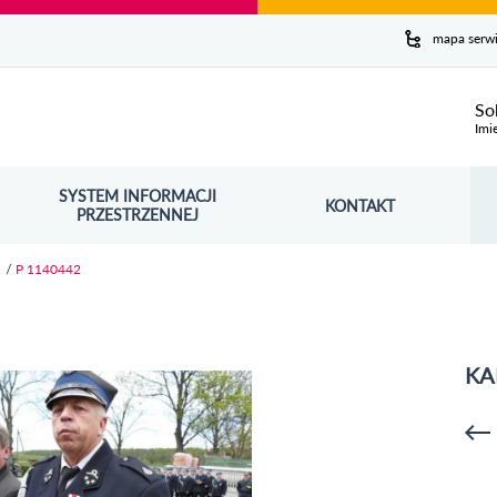
y serwis
mapa serw
ej
So
Imi
SYSTEM INFORMACJI
Szuk
KONTAKT
OŚNIK OTWORZY SIĘ W NOWYM OKNIE
PRZESTRZENNEJ
Wy
u
P 1140442
KA
p