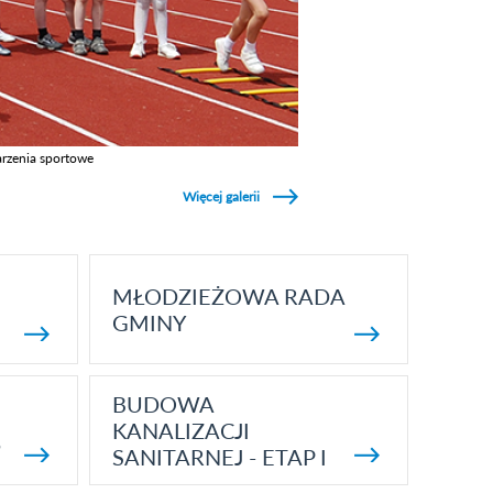
rzenia sportowe
z galerie w kategori Wydarzenia sportowe
Więcej galerii
MŁODZIEŻOWA RADA
GMINY
BUDOWA
KANALIZACJI
5
SANITARNEJ - ETAP I