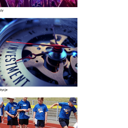
ezy
z galerie w kategori Imprezy
tycje
z galerie w kategori Inwestycje