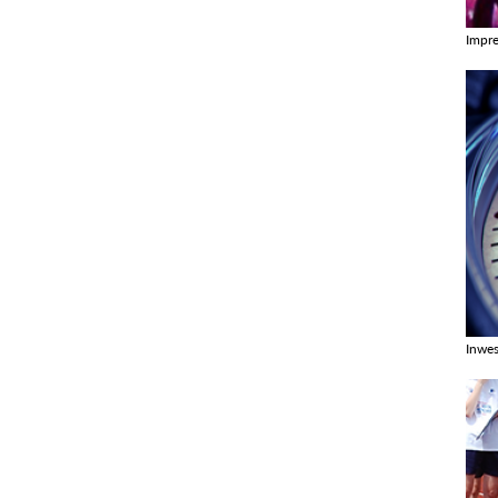
Impr
Zobac
Inwes
Zobac