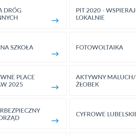
A DRÓG
PIT 2020 - WSPIERAJ
NNYCH
LOKALNIE
NA SZKOŁA
FOTOWOLTAIKA
YWNE PLACE
AKTYWNY MALUCH/
AW 2025
ŻŁOBEK
RBEZPIECZNY
CYFROWE LUBELSKI
ORZĄD