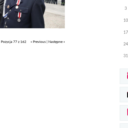
3
10
17
Pozycja 77 z 162
« Previous
|
Następne »
24
31