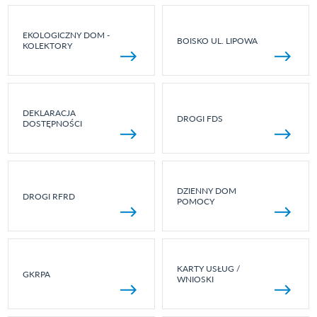
EKOLOGICZNY DOM -
BOISKO UL. LIPOWA
KOLEKTORY
DEKLARACJA
DROGI FDS
DOSTĘPNOŚCI
DZIENNY DOM
DROGI RFRD
POMOCY
KARTY USŁUG /
GKRPA
WNIOSKI