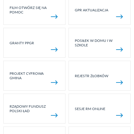
FILM OTWÓRZ SIĘ NA
GPR AKTUALIZACJA
POMOC
POSIŁEK W DOMU I W
GRANTY PPGR
SZKOLE
PROJEKT CYFROWA
REJESTR ŻŁOBKÓW
GMINA
RZĄDOWY FUNDUSZ
SESJE RM ONLINE
POLSKI ŁAD