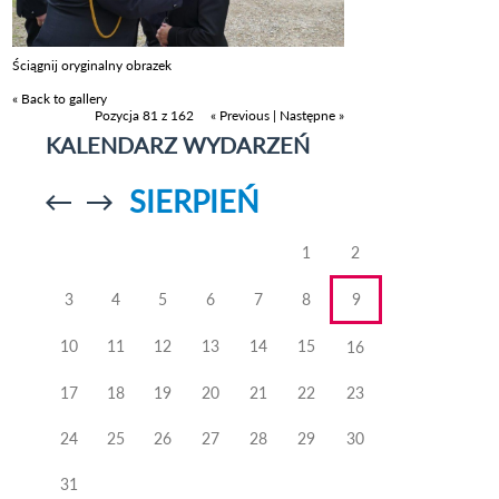
Ściągnij oryginalny obrazek
« Back to gallery
Pozycja 81 z 162
« Previous
|
Następne »
KALENDARZ WYDARZEŃ
SIERPIEŃ
Przejdź do
Przejdź do
poprzedniego
poprzedniego
miesiąca
miesiąca
1
2
3
4
5
6
7
8
9
10
11
12
13
14
15
16
17
18
19
20
21
22
23
24
25
26
27
28
29
30
31