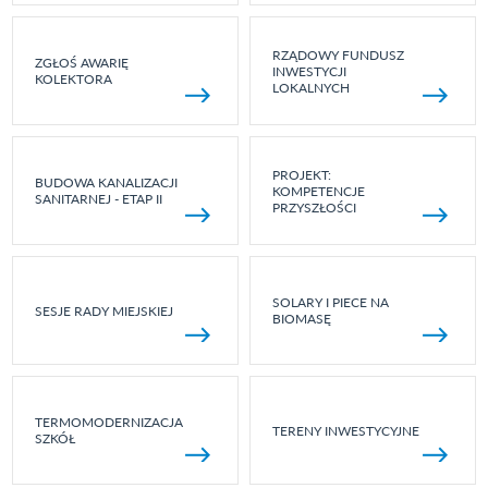
RZĄDOWY FUNDUSZ
ZGŁOŚ AWARIĘ
INWESTYCJI
KOLEKTORA
LOKALNYCH
PROJEKT:
BUDOWA KANALIZACJI
KOMPETENCJE
SANITARNEJ - ETAP II
PRZYSZŁOŚCI
SOLARY I PIECE NA
SESJE RADY MIEJSKIEJ
BIOMASĘ
TERMOMODERNIZACJA
TERENY INWESTYCYJNE
SZKÓŁ