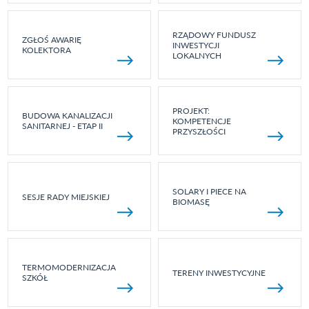
RZĄDOWY FUNDUSZ
ZGŁOŚ AWARIĘ
INWESTYCJI
KOLEKTORA
LOKALNYCH
PROJEKT:
BUDOWA KANALIZACJI
KOMPETENCJE
SANITARNEJ - ETAP II
PRZYSZŁOŚCI
SOLARY I PIECE NA
SESJE RADY MIEJSKIEJ
BIOMASĘ
TERMOMODERNIZACJA
TERENY INWESTYCYJNE
SZKÓŁ