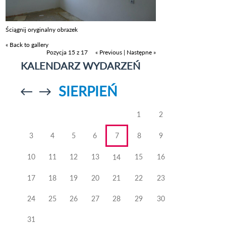
Ściągnij oryginalny obrazek
« Back to gallery
Pozycja 15 z 17
« Previous
|
Następne »
KALENDARZ WYDARZEŃ
SIERPIEŃ
Przejdź do
Przejdź do
poprzedniego
poprzedniego
miesiąca
miesiąca
1
2
3
4
5
6
7
8
9
10
11
12
13
15
16
14
17
18
19
20
21
22
23
24
25
26
27
28
29
30
31