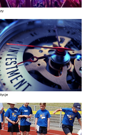
ezy
z galerie w kategori Imprezy
tycje
z galerie w kategori Inwestycje