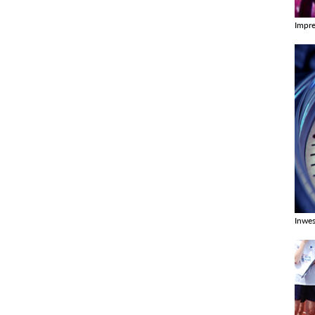
Impr
Zobac
Inwes
Zobac