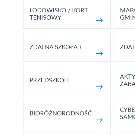
LODOWISKO / KORT
MAP
TENISOWY
GMI
ZDALNA SZKOŁA +
ZDAL
AKT
PRZEDSZKOLE
ZAB
CYBE
BIORÓŻNORODNOŚĆ
SAM