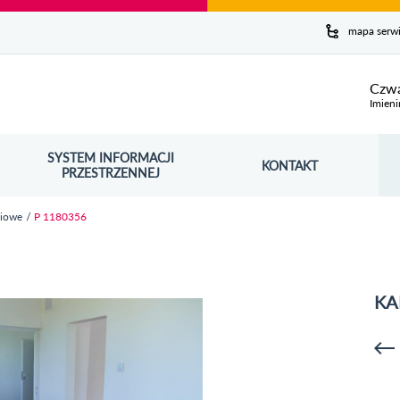
y serwis
mapa serw
ej
Czwa
Imieni
SYSTEM INFORMACJI
Szuk
KONTAKT
OŚNIK OTWORZY SIĘ W NOWYM OKNIE
PRZESTRZENNEJ
Wy
niowe
P 1180356
KA
p