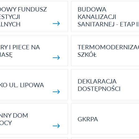
DOWY FUNDUSZ
BUDOWA
STYCJI
KANALIZACJI
ALNYCH
SANITARNEJ - ETAP I
RY I PIECE NA
TERMOMODERNIZA
MASĘ
SZKÓŁ
DEKLARACJA
KO UL. LIPOWA
DOSTĘPNOŚCI
ENNY DOM
GKRPA
OCY