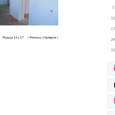
3
10
17
Pozycja 14 z 17
« Previous
|
Następne »
24
31