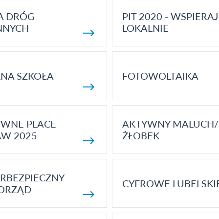
A DRÓG
PIT 2020 - WSPIERAJ
NNYCH
LOKALNIE
NA SZKOŁA
FOTOWOLTAIKA
YWNE PLACE
AKTYWNY MALUCH/
AW 2025
ŻŁOBEK
RBEZPIECZNY
CYFROWE LUBELSKI
ORZĄD