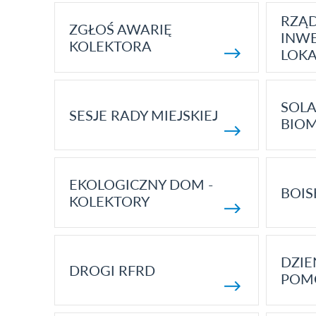
RZĄ
ZGŁOŚ AWARIĘ
INWE
KOLEKTORA
LOK
SOLA
SESJE RADY MIEJSKIEJ
BIO
EKOLOGICZNY DOM -
BOIS
KOLEKTORY
DZI
DROGI RFRD
POM