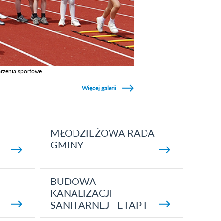
rzenia sportowe
z galerie w kategori Wydarzenia sportowe
Więcej galerii
MŁODZIEŻOWA RADA
GMINY
BUDOWA
KANALIZACJI
5
SANITARNEJ - ETAP I