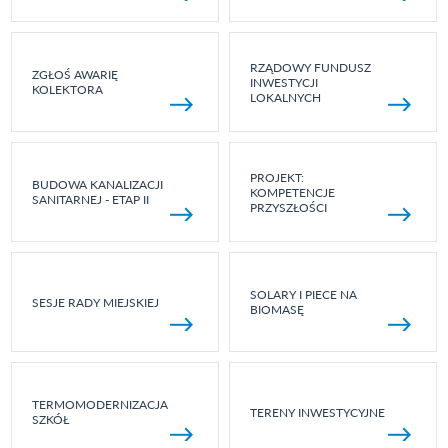
RZĄDOWY FUNDUSZ
ZGŁOŚ AWARIĘ
INWESTYCJI
KOLEKTORA
LOKALNYCH
PROJEKT:
BUDOWA KANALIZACJI
KOMPETENCJE
SANITARNEJ - ETAP II
PRZYSZŁOŚCI
SOLARY I PIECE NA
SESJE RADY MIEJSKIEJ
BIOMASĘ
TERMOMODERNIZACJA
TERENY INWESTYCYJNE
SZKÓŁ