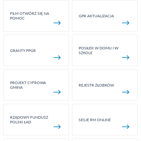
FILM OTWÓRZ SIĘ NA
GPR AKTUALIZACJA
POMOC
POSIŁEK W DOMU I W
GRANTY PPGR
SZKOLE
PROJEKT CYFROWA
REJESTR ŻŁOBKÓW
GMINA
RZĄDOWY FUNDUSZ
SESJE RM ONLINE
POLSKI ŁAD