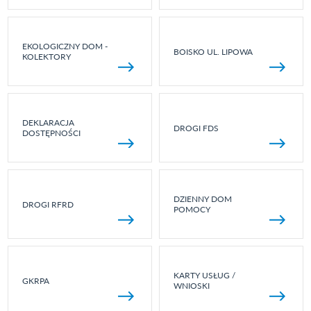
EKOLOGICZNY DOM -
BOISKO UL. LIPOWA
KOLEKTORY
DEKLARACJA
DROGI FDS
DOSTĘPNOŚCI
DZIENNY DOM
DROGI RFRD
POMOCY
KARTY USŁUG /
GKRPA
WNIOSKI