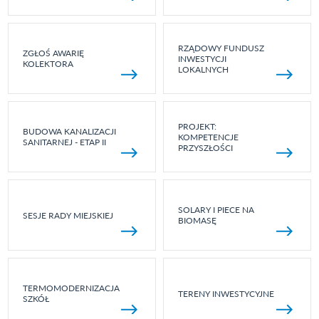
RZĄDOWY FUNDUSZ
ZGŁOŚ AWARIĘ
INWESTYCJI
KOLEKTORA
LOKALNYCH
PROJEKT:
BUDOWA KANALIZACJI
KOMPETENCJE
SANITARNEJ - ETAP II
PRZYSZŁOŚCI
SOLARY I PIECE NA
SESJE RADY MIEJSKIEJ
BIOMASĘ
TERMOMODERNIZACJA
TERENY INWESTYCYJNE
SZKÓŁ