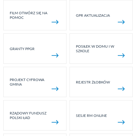
FILM OTWÓRZ SIĘ NA
GPR AKTUALIZACJA
POMOC
POSIŁEK W DOMU I W
GRANTY PPGR
SZKOLE
PROJEKT CYFROWA
REJESTR ŻŁOBKÓW
GMINA
RZĄDOWY FUNDUSZ
SESJE RM ONLINE
POLSKI ŁAD