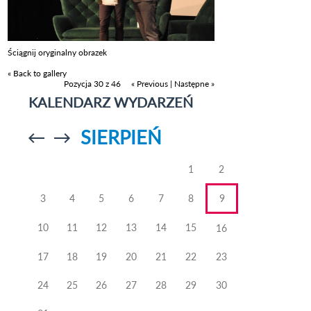
Ściągnij oryginalny obrazek
« Back to gallery
Pozycja 30 z 46
« Previous
|
Następne »
KALENDARZ WYDARZEŃ
SIERPIEŃ
Przejdź do
Przejdź do
poprzedniego
poprzedniego
miesiąca
miesiąca
1
2
3
4
5
6
7
8
9
10
11
12
13
14
15
16
17
18
19
20
21
22
23
24
25
26
27
28
29
30