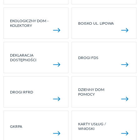
EKOLOGICZNY DOM -
BOISKO UL. LIPOWA
KOLEKTORY
DEKLARACJA
DROGI FDS
DOSTĘPNOŚCI
DZIENNY DOM
DROGI RFRD
POMOCY
KARTY USŁUG /
GKRPA
WNIOSKI