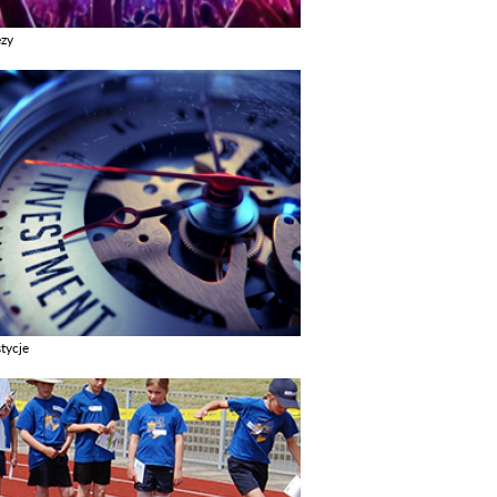
ezy
z galerie w kategori Imprezy
tycje
z galerie w kategori Inwestycje