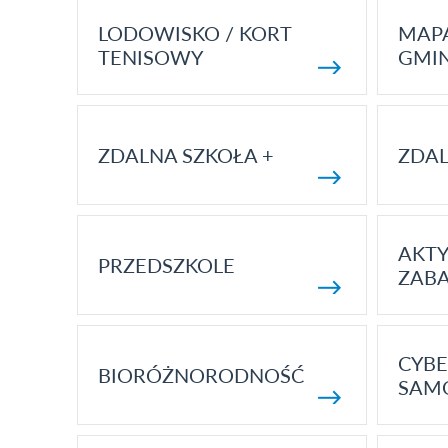
LODOWISKO / KORT
MAP
TENISOWY
GMI
ZDALNA SZKOŁA +
ZDAL
AKT
PRZEDSZKOLE
ZAB
CYBE
BIORÓŻNORODNOŚĆ
SAM