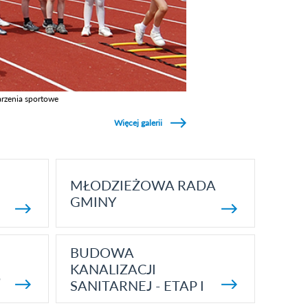
rzenia sportowe
z galerie w kategori Wydarzenia sportowe
Więcej galerii
MŁODZIEŻOWA RADA
GMINY
BUDOWA
KANALIZACJI
5
SANITARNEJ - ETAP I