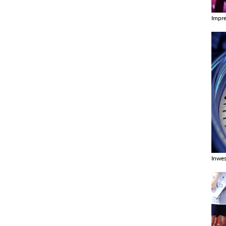
Impr
Zobac
Inwes
Zobac