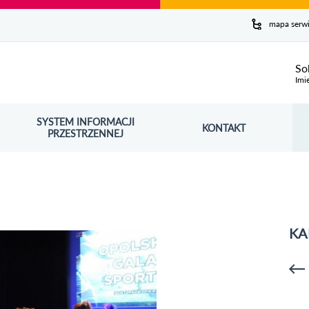
y serwis
mapa serw
ej
So
Imi
SYSTEM INFORMACJI
Szuk
KONTAKT
OŚNIK OTWORZY SIĘ W NOWYM OKNIE
PRZESTRZENNEJ
Wy
KA
p