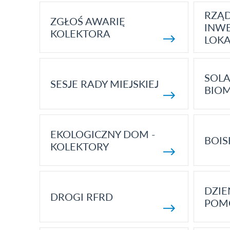
RZĄ
ZGŁOŚ AWARIĘ
INWE
KOLEKTORA
LOK
SOLA
SESJE RADY MIEJSKIEJ
BIO
EKOLOGICZNY DOM -
BOIS
KOLEKTORY
DZI
DROGI RFRD
POM