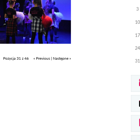
3
10
17
24
Pozycja 31 z 46
« Previous
|
Następne »
31