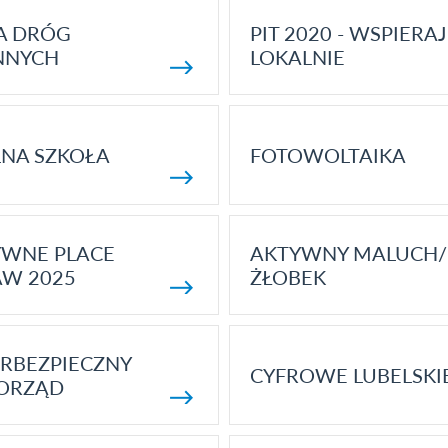
A DRÓG
PIT 2020 - WSPIERAJ
NNYCH
LOKALNIE
NA SZKOŁA
FOTOWOLTAIKA
YWNE PLACE
AKTYWNY MALUCH/
AW 2025
ŻŁOBEK
RBEZPIECZNY
CYFROWE LUBELSKI
ORZĄD