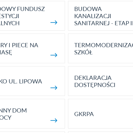
DOWY FUNDUSZ
BUDOWA
STYCJI
KANALIZACJI
ALNYCH
SANITARNEJ - ETAP I
RY I PIECE NA
TERMOMODERNIZA
MASĘ
SZKÓŁ
DEKLARACJA
KO UL. LIPOWA
DOSTĘPNOŚCI
ENNY DOM
GKRPA
OCY