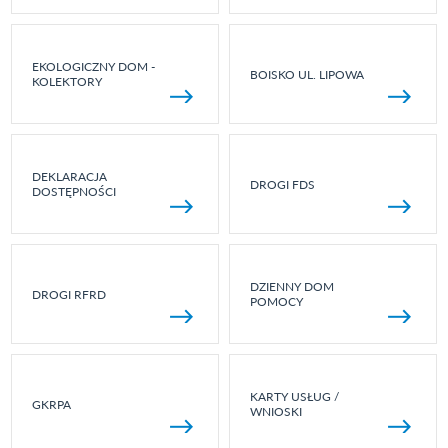
EKOLOGICZNY DOM -
BOISKO UL. LIPOWA
KOLEKTORY
DEKLARACJA
DROGI FDS
DOSTĘPNOŚCI
DZIENNY DOM
DROGI RFRD
POMOCY
KARTY USŁUG /
GKRPA
WNIOSKI