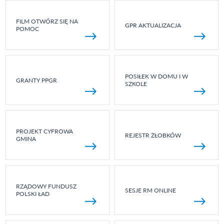
FILM OTWÓRZ SIĘ NA
GPR AKTUALIZACJA
POMOC
POSIŁEK W DOMU I W
GRANTY PPGR
SZKOLE
PROJEKT CYFROWA
REJESTR ŻŁOBKÓW
GMINA
RZĄDOWY FUNDUSZ
SESJE RM ONLINE
POLSKI ŁAD