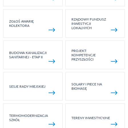
RZĄDOWY FUNDUSZ
ZGŁOŚ AWARIĘ
INWESTYCJI
KOLEKTORA
LOKALNYCH
PROJEKT:
BUDOWA KANALIZACJI
KOMPETENCJE
SANITARNEJ - ETAP II
PRZYSZŁOŚCI
SOLARY I PIECE NA
SESJE RADY MIEJSKIEJ
BIOMASĘ
TERMOMODERNIZACJA
TERENY INWESTYCYJNE
SZKÓŁ