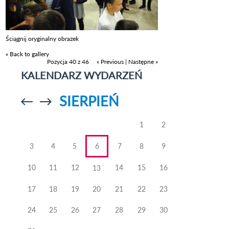
Ściągnij oryginalny obrazek
« Back to gallery
Pozycja 40 z 46
« Previous
|
Następne »
KALENDARZ WYDARZEŃ
SIERPIEŃ
Przejdź do
Przejdź do
poprzedniego
poprzedniego
miesiąca
miesiąca
1
2
3
4
5
6
7
8
9
10
11
12
14
15
16
13
17
18
19
20
21
22
23
24
25
26
27
28
29
30