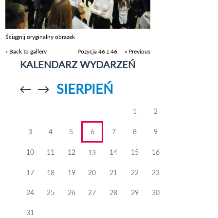
Ściągnij oryginalny obrazek
« Back to gallery
Pozycja 46 z 46
« Previous
KALENDARZ WYDARZEŃ
SIERPIEŃ
Przejdź do
Przejdź do
poprzedniego
poprzedniego
miesiąca
miesiąca
1
2
3
4
5
6
7
8
9
10
11
12
14
15
16
13
17
18
19
20
21
22
23
24
25
26
27
28
29
30
31