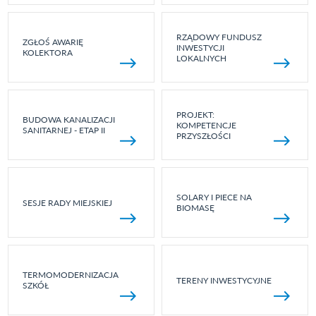
RZĄDOWY FUNDUSZ
ZGŁOŚ AWARIĘ
INWESTYCJI
KOLEKTORA
LOKALNYCH
PROJEKT:
BUDOWA KANALIZACJI
KOMPETENCJE
SANITARNEJ - ETAP II
PRZYSZŁOŚCI
SOLARY I PIECE NA
SESJE RADY MIEJSKIEJ
BIOMASĘ
TERMOMODERNIZACJA
TERENY INWESTYCYJNE
SZKÓŁ