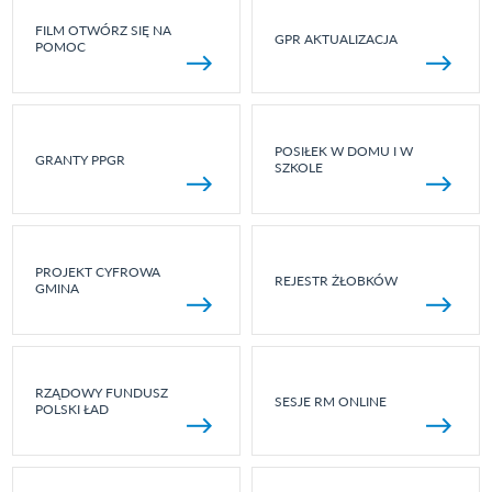
FILM OTWÓRZ SIĘ NA
GPR AKTUALIZACJA
POMOC
POSIŁEK W DOMU I W
GRANTY PPGR
SZKOLE
PROJEKT CYFROWA
REJESTR ŻŁOBKÓW
GMINA
RZĄDOWY FUNDUSZ
SESJE RM ONLINE
POLSKI ŁAD