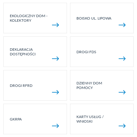
EKOLOGICZNY DOM -
BOISKO UL. LIPOWA
KOLEKTORY
DEKLARACJA
DROGI FDS
DOSTĘPNOŚCI
DZIENNY DOM
DROGI RFRD
POMOCY
KARTY USŁUG /
GKRPA
WNIOSKI