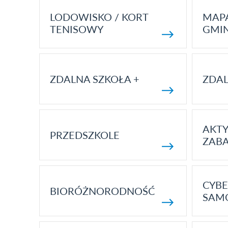
LODOWISKO / KORT
MAP
TENISOWY
GMI
ZDALNA SZKOŁA +
ZDAL
AKT
PRZEDSZKOLE
ZAB
CYBE
BIORÓŻNORODNOŚĆ
SAM