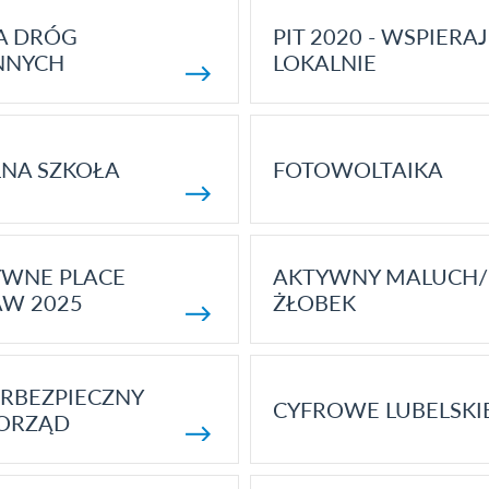
A DRÓG
PIT 2020 - WSPIERAJ
NNYCH
LOKALNIE
NA SZKOŁA
FOTOWOLTAIKA
YWNE PLACE
AKTYWNY MALUCH/
AW 2025
ŻŁOBEK
RBEZPIECZNY
CYFROWE LUBELSKI
ORZĄD