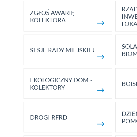
RZĄ
ZGŁOŚ AWARIĘ
INWE
KOLEKTORA
LOK
SOLA
SESJE RADY MIEJSKIEJ
BIO
EKOLOGICZNY DOM -
BOIS
KOLEKTORY
DZI
DROGI RFRD
POM