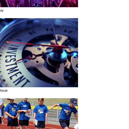
ezy
z galerie w kategori Imprezy
tycje
z galerie w kategori Inwestycje