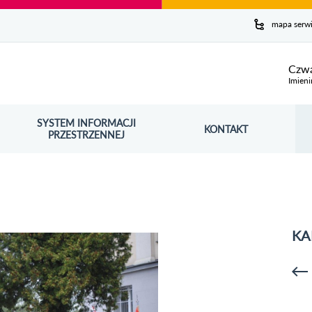
y serwis
mapa serw
ej
Czwa
Imieni
SYSTEM INFORMACJI
Szuk
KONTAKT
OŚNIK OTWORZY SIĘ W NOWYM OKNIE
PRZESTRZENNEJ
Wy
KA
p