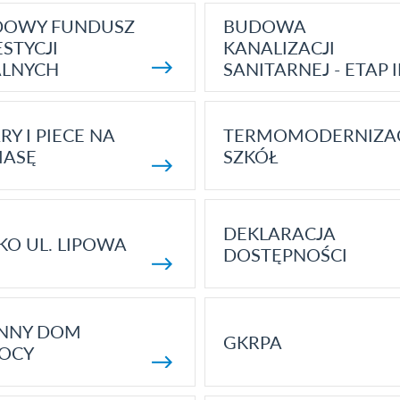
DOWY FUNDUSZ
BUDOWA
STYCJI
KANALIZACJI
ALNYCH
SANITARNEJ - ETAP I
RY I PIECE NA
TERMOMODERNIZA
MASĘ
SZKÓŁ
DEKLARACJA
KO UL. LIPOWA
DOSTĘPNOŚCI
ENNY DOM
GKRPA
OCY