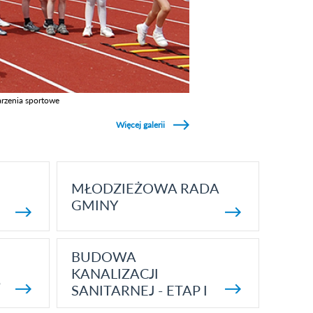
rzenia sportowe
z galerie w kategori Wydarzenia sportowe
Więcej galerii
MŁODZIEŻOWA RADA
GMINY
BUDOWA
KANALIZACJI
5
SANITARNEJ - ETAP I