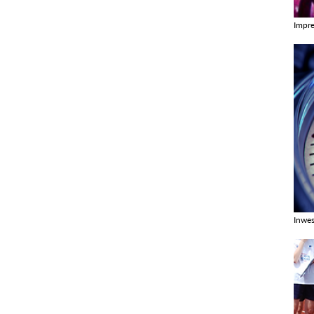
Impr
Zobac
Inwes
Zobac