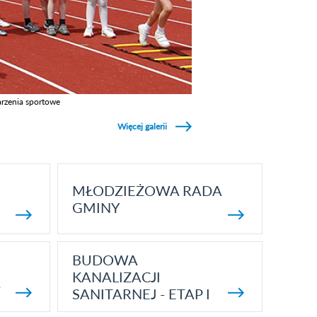
rzenia sportowe
z galerie w kategori Wydarzenia sportowe
Więcej galerii
MŁODZIEŻOWA RADA
GMINY
BUDOWA
KANALIZACJI
5
SANITARNEJ - ETAP I