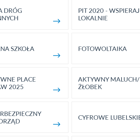
A DRÓG
PIT 2020 - WSPIERAJ
NNYCH
LOKALNIE
NA SZKOŁA
FOTOWOLTAIKA
YWNE PLACE
AKTYWNY MALUCH/
AW 2025
ŻŁOBEK
RBEZPIECZNY
CYFROWE LUBELSKI
ORZĄD