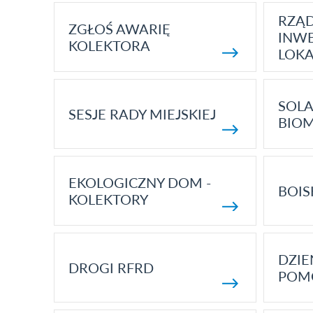
RZĄ
ZGŁOŚ AWARIĘ
INWE
KOLEKTORA
LOK
SOLA
SESJE RADY MIEJSKIEJ
BIO
EKOLOGICZNY DOM -
BOIS
KOLEKTORY
DZI
DROGI RFRD
POM