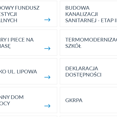
DOWY FUNDUSZ
BUDOWA
STYCJI
KANALIZACJI
ALNYCH
SANITARNEJ - ETAP I
RY I PIECE NA
TERMOMODERNIZA
MASĘ
SZKÓŁ
DEKLARACJA
KO UL. LIPOWA
DOSTĘPNOŚCI
ENNY DOM
GKRPA
OCY