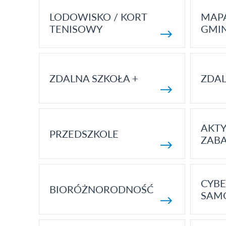
LODOWISKO / KORT
MAP
TENISOWY
GMI
ZDALNA SZKOŁA +
ZDAL
AKT
PRZEDSZKOLE
ZAB
CYBE
BIORÓŻNORODNOŚĆ
SAM