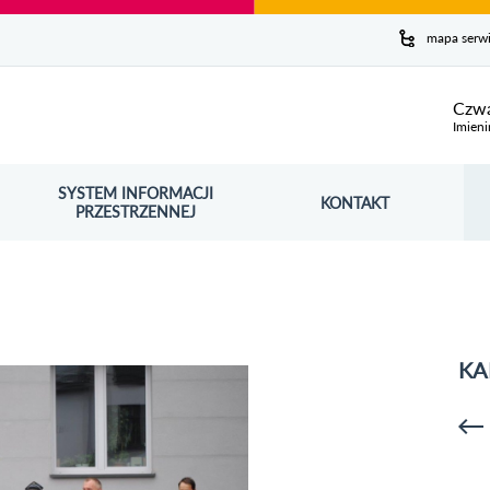
y serwis
mapa serw
ej
Czwa
Imieni
SYSTEM INFORMACJI
Szuk
KONTAKT
OŚNIK OTWORZY SIĘ W NOWYM OKNIE
PRZESTRZENNEJ
Wy
KA
p