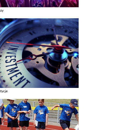
ezy
z galerie w kategori Imprezy
tycje
z galerie w kategori Inwestycje