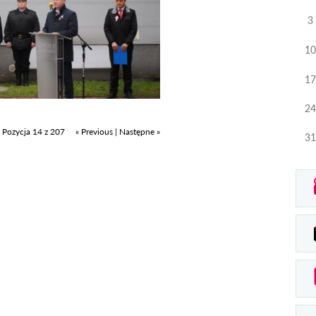
3
10
17
24
Pozycja 14 z 207
« Previous
|
Następne »
31