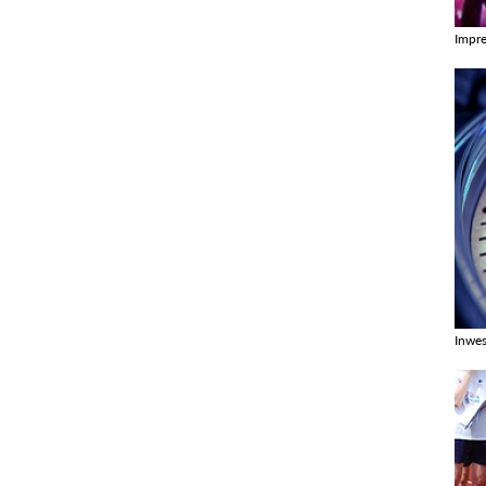
Impr
Zobac
Inwes
Zobac