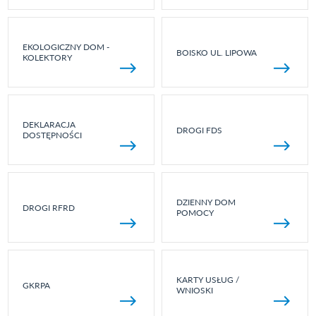
EKOLOGICZNY DOM -
BOISKO UL. LIPOWA
KOLEKTORY
DEKLARACJA
DROGI FDS
DOSTĘPNOŚCI
DZIENNY DOM
DROGI RFRD
POMOCY
KARTY USŁUG /
GKRPA
WNIOSKI