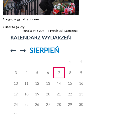
Ściągnij oryginalny obrazek
« Back to gallery
Pozycja 39 z 207
« Previous
|
Następne »
KALENDARZ WYDARZEŃ
SIERPIEŃ
Przejdź do
Przejdź do
poprzedniego
poprzedniego
miesiąca
miesiąca
1
2
3
4
5
6
7
8
9
10
11
12
13
15
16
14
17
18
19
20
21
22
23
24
25
26
27
28
29
30