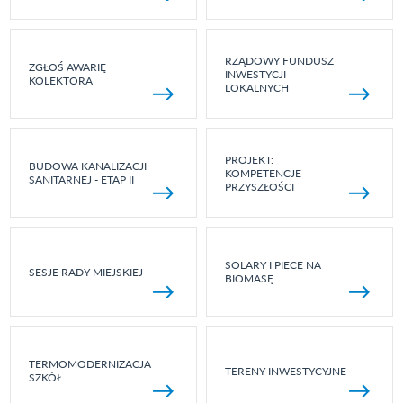
RZĄDOWY FUNDUSZ
ZGŁOŚ AWARIĘ
INWESTYCJI
KOLEKTORA
LOKALNYCH
PROJEKT:
BUDOWA KANALIZACJI
KOMPETENCJE
SANITARNEJ - ETAP II
PRZYSZŁOŚCI
SOLARY I PIECE NA
SESJE RADY MIEJSKIEJ
BIOMASĘ
TERMOMODERNIZACJA
TERENY INWESTYCYJNE
SZKÓŁ