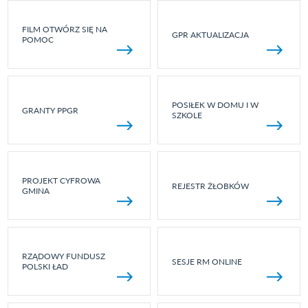
FILM OTWÓRZ SIĘ NA
GPR AKTUALIZACJA
POMOC
POSIŁEK W DOMU I W
GRANTY PPGR
SZKOLE
PROJEKT CYFROWA
REJESTR ŻŁOBKÓW
GMINA
RZĄDOWY FUNDUSZ
SESJE RM ONLINE
POLSKI ŁAD