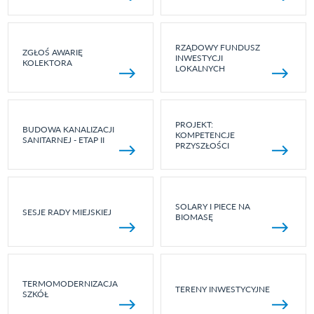
RZĄDOWY FUNDUSZ
ZGŁOŚ AWARIĘ
INWESTYCJI
KOLEKTORA
LOKALNYCH
PROJEKT:
BUDOWA KANALIZACJI
KOMPETENCJE
SANITARNEJ - ETAP II
PRZYSZŁOŚCI
SOLARY I PIECE NA
SESJE RADY MIEJSKIEJ
BIOMASĘ
TERMOMODERNIZACJA
TERENY INWESTYCYJNE
SZKÓŁ