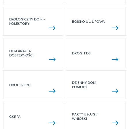
EKOLOGICZNY DOM -
BOISKO UL. LIPOWA
KOLEKTORY
DEKLARACJA
DROGI FDS
DOSTĘPNOŚCI
DZIENNY DOM
DROGI RFRD
POMOCY
KARTY USŁUG /
GKRPA
WNIOSKI