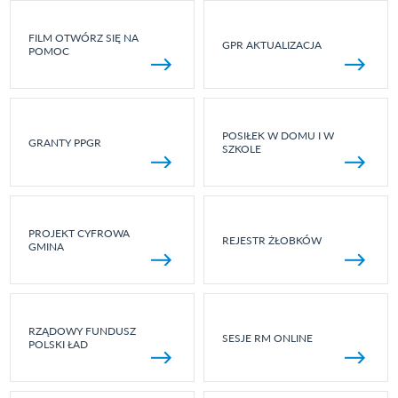
FILM OTWÓRZ SIĘ NA
GPR AKTUALIZACJA
POMOC
POSIŁEK W DOMU I W
GRANTY PPGR
SZKOLE
PROJEKT CYFROWA
REJESTR ŻŁOBKÓW
GMINA
RZĄDOWY FUNDUSZ
SESJE RM ONLINE
POLSKI ŁAD