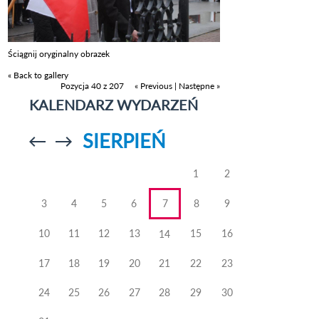
Ściągnij oryginalny obrazek
« Back to gallery
Pozycja 40 z 207
« Previous
|
Następne »
KALENDARZ WYDARZEŃ
SIERPIEŃ
Przejdź do
Przejdź do
poprzedniego
poprzedniego
miesiąca
miesiąca
1
2
3
4
5
6
7
8
9
10
11
12
13
15
16
14
17
18
19
20
21
22
23
24
25
26
27
28
29
30