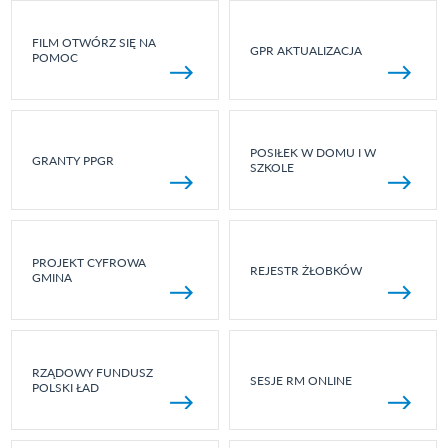
FILM OTWÓRZ SIĘ NA
GPR AKTUALIZACJA
POMOC
POSIŁEK W DOMU I W
GRANTY PPGR
SZKOLE
PROJEKT CYFROWA
REJESTR ŻŁOBKÓW
GMINA
RZĄDOWY FUNDUSZ
SESJE RM ONLINE
POLSKI ŁAD