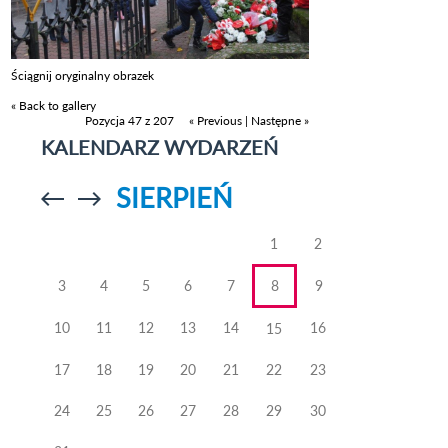
Ściągnij oryginalny obrazek
« Back to gallery
Pozycja 47 z 207
« Previous
|
Następne »
KALENDARZ WYDARZEŃ
SIERPIEŃ
Przejdź do
Przejdź do
poprzedniego
poprzedniego
miesiąca
miesiąca
1
2
3
4
5
6
7
8
9
10
11
12
13
14
16
15
17
18
19
20
21
22
23
24
25
26
27
28
29
30