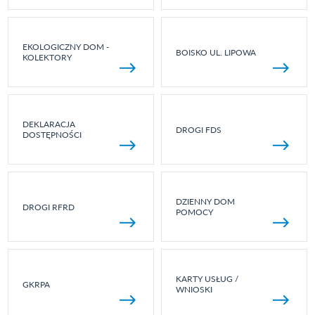
EKOLOGICZNY DOM -
BOISKO UL. LIPOWA
KOLEKTORY
DEKLARACJA
DROGI FDS
DOSTĘPNOŚCI
DZIENNY DOM
DROGI RFRD
POMOCY
KARTY USŁUG /
GKRPA
WNIOSKI