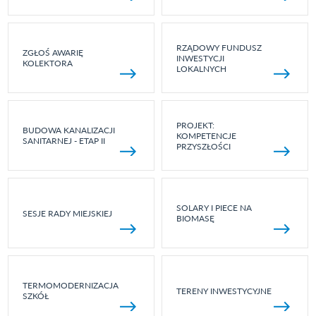
RZĄDOWY FUNDUSZ
ZGŁOŚ AWARIĘ
INWESTYCJI
KOLEKTORA
LOKALNYCH
PROJEKT:
BUDOWA KANALIZACJI
KOMPETENCJE
SANITARNEJ - ETAP II
PRZYSZŁOŚCI
SOLARY I PIECE NA
SESJE RADY MIEJSKIEJ
BIOMASĘ
TERMOMODERNIZACJA
TERENY INWESTYCYJNE
SZKÓŁ