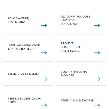
RZĄDOWY FUNDUSZ
ZGŁOŚ AWARIĘ
INWESTYCJI
KOLEKTORA
LOKALNYCH
PROJEKT:
BUDOWA KANALIZACJI
KOMPETENCJE
SANITARNEJ - ETAP II
PRZYSZŁOŚCI
SOLARY I PIECE NA
SESJE RADY MIEJSKIEJ
BIOMASĘ
TERMOMODERNIZACJA
TERENY INWESTYCYJNE
SZKÓŁ