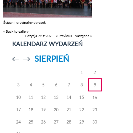
Ściągnij oryginalny obrazek
« Back to gallery
Pozycja 72 z 207
« Previous
|
Następne »
KALENDARZ WYDARZEŃ
SIERPIEŃ
Przejdź do
Przejdź do
poprzedniego
poprzedniego
miesiąca
miesiąca
1
2
3
4
5
6
7
8
9
10
11
12
13
14
15
16
17
18
19
20
21
22
23
24
25
26
27
28
29
30