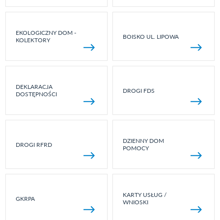
EKOLOGICZNY DOM -
BOISKO UL. LIPOWA
KOLEKTORY
DEKLARACJA
DROGI FDS
DOSTĘPNOŚCI
DZIENNY DOM
DROGI RFRD
POMOCY
KARTY USŁUG /
GKRPA
WNIOSKI