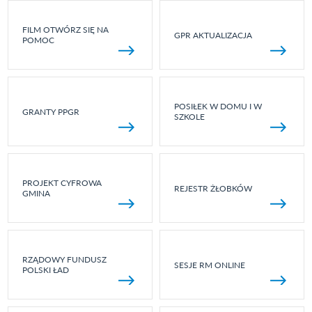
FILM OTWÓRZ SIĘ NA
GPR AKTUALIZACJA
POMOC
POSIŁEK W DOMU I W
GRANTY PPGR
SZKOLE
PROJEKT CYFROWA
REJESTR ŻŁOBKÓW
GMINA
RZĄDOWY FUNDUSZ
SESJE RM ONLINE
POLSKI ŁAD