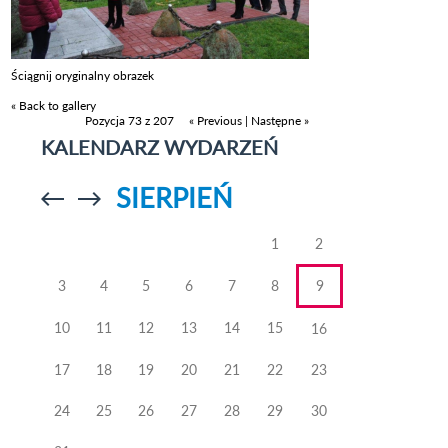
Ściągnij oryginalny obrazek
« Back to gallery
Pozycja 73 z 207
« Previous
|
Następne »
KALENDARZ WYDARZEŃ
SIERPIEŃ
Przejdź do
Przejdź do
poprzedniego
poprzedniego
miesiąca
miesiąca
1
2
3
4
5
6
7
8
9
10
11
12
13
14
15
16
17
18
19
20
21
22
23
24
25
26
27
28
29
30