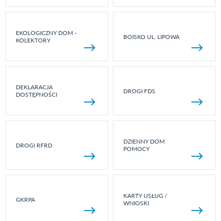
EKOLOGICZNY DOM -
BOISKO UL. LIPOWA
KOLEKTORY
DEKLARACJA
DROGI FDS
DOSTĘPNOŚCI
DZIENNY DOM
DROGI RFRD
POMOCY
KARTY USŁUG /
GKRPA
WNIOSKI