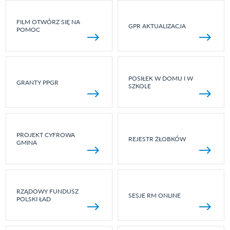
FILM OTWÓRZ SIĘ NA
GPR AKTUALIZACJA
POMOC
POSIŁEK W DOMU I W
GRANTY PPGR
SZKOLE
PROJEKT CYFROWA
REJESTR ŻŁOBKÓW
GMINA
RZĄDOWY FUNDUSZ
SESJE RM ONLINE
POLSKI ŁAD