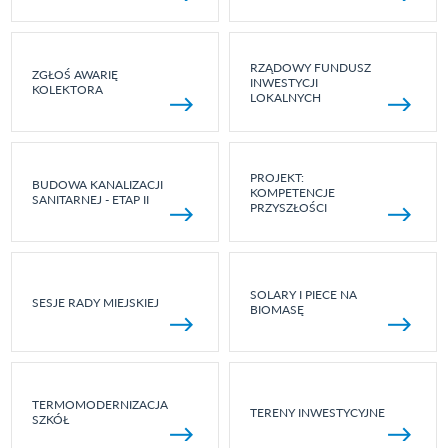
RZĄDOWY FUNDUSZ
ZGŁOŚ AWARIĘ
INWESTYCJI
KOLEKTORA
LOKALNYCH
PROJEKT:
BUDOWA KANALIZACJI
KOMPETENCJE
SANITARNEJ - ETAP II
PRZYSZŁOŚCI
SOLARY I PIECE NA
SESJE RADY MIEJSKIEJ
BIOMASĘ
TERMOMODERNIZACJA
TERENY INWESTYCYJNE
SZKÓŁ