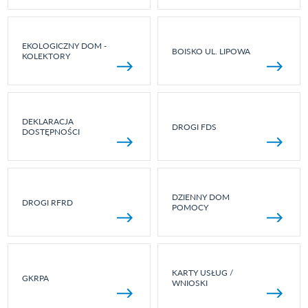
EKOLOGICZNY DOM -
BOISKO UL. LIPOWA
KOLEKTORY
DEKLARACJA
DROGI FDS
DOSTĘPNOŚCI
DZIENNY DOM
DROGI RFRD
POMOCY
KARTY USŁUG /
GKRPA
WNIOSKI