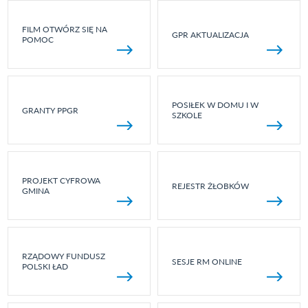
FILM OTWÓRZ SIĘ NA
GPR AKTUALIZACJA
POMOC
POSIŁEK W DOMU I W
GRANTY PPGR
SZKOLE
PROJEKT CYFROWA
REJESTR ŻŁOBKÓW
GMINA
RZĄDOWY FUNDUSZ
SESJE RM ONLINE
POLSKI ŁAD