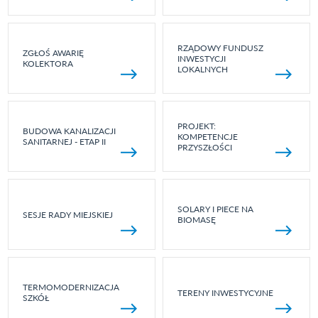
RZĄDOWY FUNDUSZ
ZGŁOŚ AWARIĘ
INWESTYCJI
KOLEKTORA
LOKALNYCH
PROJEKT:
BUDOWA KANALIZACJI
KOMPETENCJE
SANITARNEJ - ETAP II
PRZYSZŁOŚCI
SOLARY I PIECE NA
SESJE RADY MIEJSKIEJ
BIOMASĘ
TERMOMODERNIZACJA
TERENY INWESTYCYJNE
SZKÓŁ