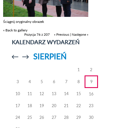
Ściągnij oryginalny obrazek
« Back to gallery
Pozycja 76 z 207
« Previous
|
Następne »
KALENDARZ WYDARZEŃ
SIERPIEŃ
Przejdź do
Przejdź do
poprzedniego
poprzedniego
miesiąca
miesiąca
1
2
3
4
5
6
7
8
9
10
11
12
13
14
15
16
17
18
19
20
21
22
23
24
25
26
27
28
29
30