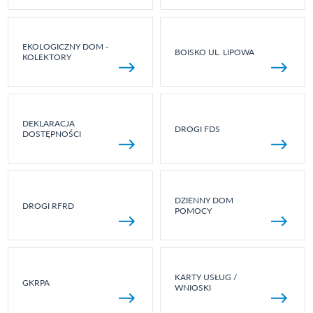
EKOLOGICZNY DOM -
BOISKO UL. LIPOWA
KOLEKTORY
DEKLARACJA
DROGI FDS
DOSTĘPNOŚCI
DZIENNY DOM
DROGI RFRD
POMOCY
KARTY USŁUG /
GKRPA
WNIOSKI