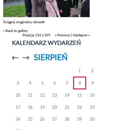
Ściągnij oryginalny obrazek
« Back to gallery
Pozycja 134 z 207
« Previous
|
Następne »
KALENDARZ WYDARZEŃ
SIERPIEŃ
Przejdź do
Przejdź do
poprzedniego
poprzedniego
miesiąca
miesiąca
1
2
3
4
5
6
7
8
9
10
11
12
13
14
16
15
17
18
19
20
21
22
23
24
25
26
27
28
29
30