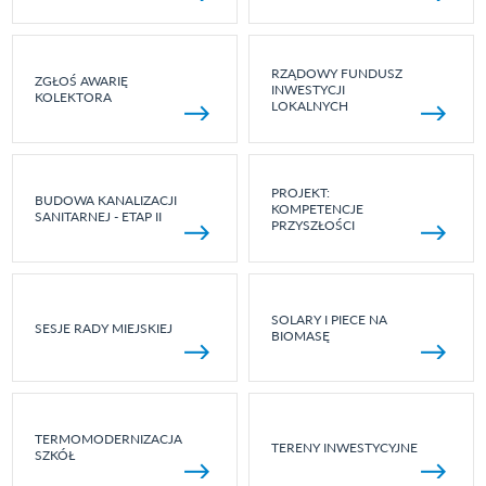
RZĄDOWY FUNDUSZ
ZGŁOŚ AWARIĘ
INWESTYCJI
KOLEKTORA
LOKALNYCH
PROJEKT:
BUDOWA KANALIZACJI
KOMPETENCJE
SANITARNEJ - ETAP II
PRZYSZŁOŚCI
SOLARY I PIECE NA
SESJE RADY MIEJSKIEJ
BIOMASĘ
TERMOMODERNIZACJA
TERENY INWESTYCYJNE
SZKÓŁ