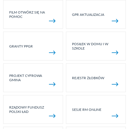
FILM OTWÓRZ SIĘ NA
GPR AKTUALIZACJA
POMOC
POSIŁEK W DOMU I W
GRANTY PPGR
SZKOLE
PROJEKT CYFROWA
REJESTR ŻŁOBKÓW
GMINA
RZĄDOWY FUNDUSZ
SESJE RM ONLINE
POLSKI ŁAD