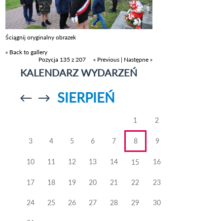
Ściągnij oryginalny obrazek
« Back to gallery
Pozycja 135 z 207
« Previous
|
Następne »
KALENDARZ WYDARZEŃ
SIERPIEŃ
Przejdź do
Przejdź do
poprzedniego
poprzedniego
miesiąca
miesiąca
1
2
3
4
5
6
7
8
9
10
11
12
13
14
16
15
17
18
19
20
21
22
23
24
25
26
27
28
29
30