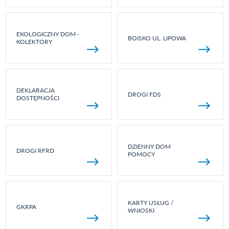
EKOLOGICZNY DOM -
BOISKO UL. LIPOWA
KOLEKTORY
DEKLARACJA
DROGI FDS
DOSTĘPNOŚCI
DZIENNY DOM
DROGI RFRD
POMOCY
KARTY USŁUG /
GKRPA
WNIOSKI