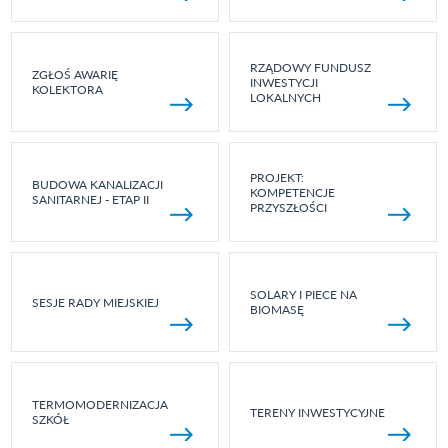
RZĄDOWY FUNDUSZ
ZGŁOŚ AWARIĘ
INWESTYCJI
KOLEKTORA
LOKALNYCH
PROJEKT:
BUDOWA KANALIZACJI
KOMPETENCJE
SANITARNEJ - ETAP II
PRZYSZŁOŚCI
SOLARY I PIECE NA
SESJE RADY MIEJSKIEJ
BIOMASĘ
TERMOMODERNIZACJA
TERENY INWESTYCYJNE
SZKÓŁ