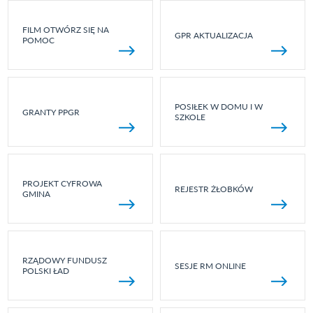
FILM OTWÓRZ SIĘ NA
GPR AKTUALIZACJA
POMOC
POSIŁEK W DOMU I W
GRANTY PPGR
SZKOLE
PROJEKT CYFROWA
REJESTR ŻŁOBKÓW
GMINA
RZĄDOWY FUNDUSZ
SESJE RM ONLINE
POLSKI ŁAD