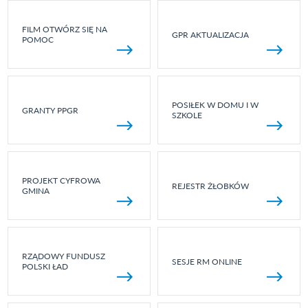
FILM OTWÓRZ SIĘ NA
GPR AKTUALIZACJA
POMOC
POSIŁEK W DOMU I W
GRANTY PPGR
SZKOLE
PROJEKT CYFROWA
REJESTR ŻŁOBKÓW
GMINA
RZĄDOWY FUNDUSZ
SESJE RM ONLINE
POLSKI ŁAD