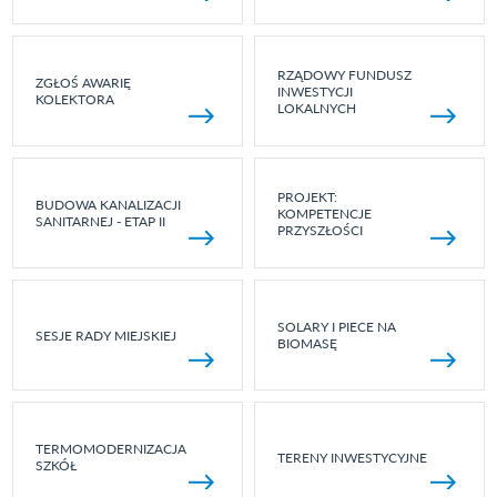
RZĄDOWY FUNDUSZ
ZGŁOŚ AWARIĘ
INWESTYCJI
KOLEKTORA
LOKALNYCH
PROJEKT:
BUDOWA KANALIZACJI
KOMPETENCJE
SANITARNEJ - ETAP II
PRZYSZŁOŚCI
SOLARY I PIECE NA
SESJE RADY MIEJSKIEJ
BIOMASĘ
TERMOMODERNIZACJA
TERENY INWESTYCYJNE
SZKÓŁ