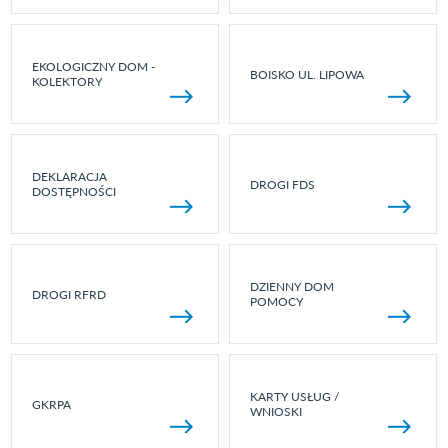
EKOLOGICZNY DOM -
BOISKO UL. LIPOWA
KOLEKTORY
DEKLARACJA
DROGI FDS
DOSTĘPNOŚCI
DZIENNY DOM
DROGI RFRD
POMOCY
KARTY USŁUG /
GKRPA
WNIOSKI