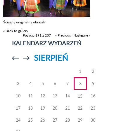
Ściągnij oryginalny obrazek
« Back to gallery
Pozycja 191 z 207
« Previous
|
Następne »
KALENDARZ WYDARZEŃ
SIERPIEŃ
Przejdź do
Przejdź do
poprzedniego
poprzedniego
miesiąca
miesiąca
1
2
3
4
5
6
7
8
9
10
11
12
13
14
16
15
17
18
19
20
21
22
23
24
25
26
27
28
29
30