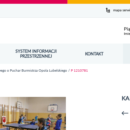
y serwis
mapa serw
ej
Pi
Imie
SYSTEM INFORMACJI
Szuk
KONTAKT
OŚNIK OTWORZY SIĘ W NOWYM OKNIE
PRZESTRZENNEJ
Wy
wego o Puchar Burmistrza Opola Lubelskiego
P 1210781
KA
p