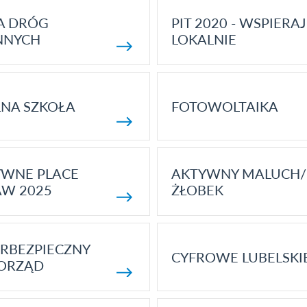
A DRÓG
PIT 2020 - WSPIERAJ
NNYCH
LOKALNIE
NA SZKOŁA
FOTOWOLTAIKA
YWNE PLACE
AKTYWNY MALUCH/
AW 2025
ŻŁOBEK
RBEZPIECZNY
CYFROWE LUBELSKI
ORZĄD