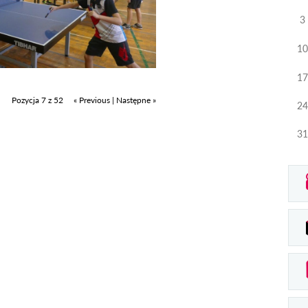
3
10
17
Pozycja 7 z 52
« Previous
|
Następne »
24
31