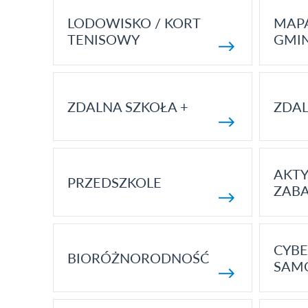
LODOWISKO / KORT
MAP
TENISOWY
GMI
ZDALNA SZKOŁA +
ZDAL
AKT
PRZEDSZKOLE
ZAB
CYBE
BIORÓŻNORODNOŚĆ
SAM