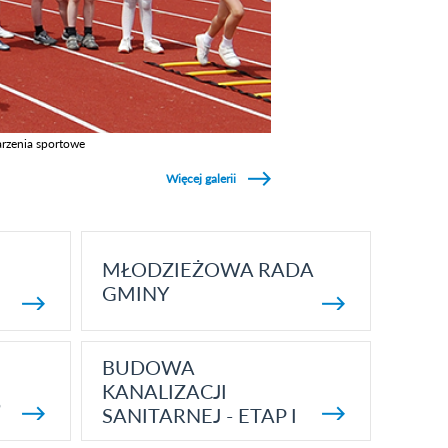
rzenia sportowe
z galerie w kategori Wydarzenia sportowe
Więcej galerii
MŁODZIEŻOWA RADA
GMINY
BUDOWA
KANALIZACJI
5
SANITARNEJ - ETAP I