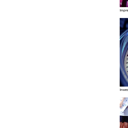
Impr
Zobac
Inwes
Zobac