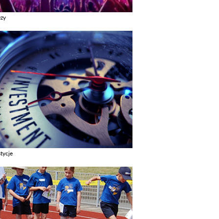
ezy
z galerie w kategori Imprezy
tycje
z galerie w kategori Inwestycje