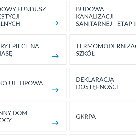
DOWY FUNDUSZ
BUDOWA
STYCJI
KANALIZACJI
ALNYCH
SANITARNEJ - ETAP I
RY I PIECE NA
TERMOMODERNIZA
MASĘ
SZKÓŁ
DEKLARACJA
KO UL. LIPOWA
DOSTĘPNOŚCI
ENNY DOM
GKRPA
OCY