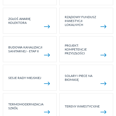
RZĄDOWY FUNDUSZ
ZGŁOŚ AWARIĘ
INWESTYCJI
KOLEKTORA
LOKALNYCH
PROJEKT:
BUDOWA KANALIZACJI
KOMPETENCJE
SANITARNEJ - ETAP II
PRZYSZŁOŚCI
SOLARY I PIECE NA
SESJE RADY MIEJSKIEJ
BIOMASĘ
TERMOMODERNIZACJA
TERENY INWESTYCYJNE
SZKÓŁ