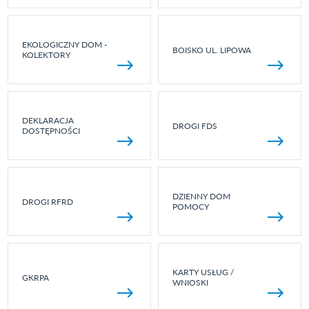
EKOLOGICZNY DOM -
BOISKO UL. LIPOWA
KOLEKTORY
DEKLARACJA
DROGI FDS
DOSTĘPNOŚCI
DZIENNY DOM
DROGI RFRD
POMOCY
KARTY USŁUG /
GKRPA
WNIOSKI