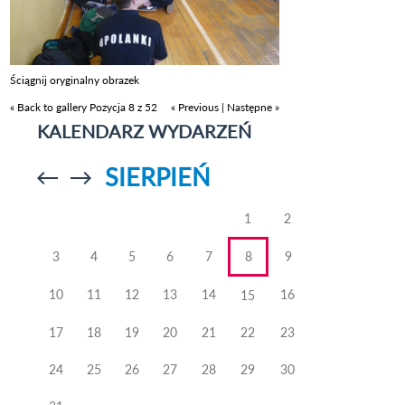
Ściągnij oryginalny obrazek
« Back to gallery
Pozycja 8 z 52
« Previous
|
Następne »
KALENDARZ WYDARZEŃ
SIERPIEŃ
Przejdź do
Przejdź do
poprzedniego
poprzedniego
miesiąca
miesiąca
1
2
3
4
5
6
7
8
9
10
11
12
13
14
16
15
17
18
19
20
21
22
23
24
25
26
27
28
29
30