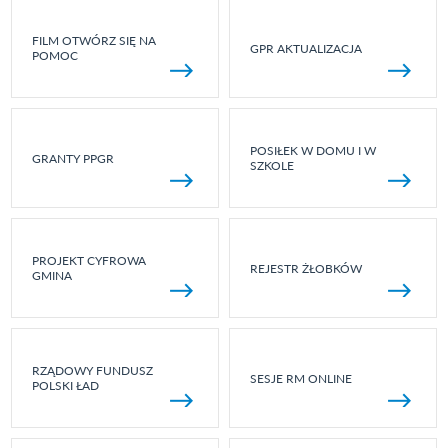
FILM OTWÓRZ SIĘ NA
GPR AKTUALIZACJA
POMOC
POSIŁEK W DOMU I W
GRANTY PPGR
SZKOLE
PROJEKT CYFROWA
REJESTR ŻŁOBKÓW
GMINA
RZĄDOWY FUNDUSZ
SESJE RM ONLINE
POLSKI ŁAD