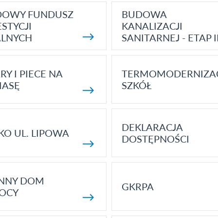
DOWY FUNDUSZ
BUDOWA
STYCJI
KANALIZACJI
ALNYCH
SANITARNEJ - ETAP I
RY I PIECE NA
TERMOMODERNIZA
MASĘ
SZKÓŁ
DEKLARACJA
KO UL. LIPOWA
DOSTĘPNOŚCI
ENNY DOM
GKRPA
OCY