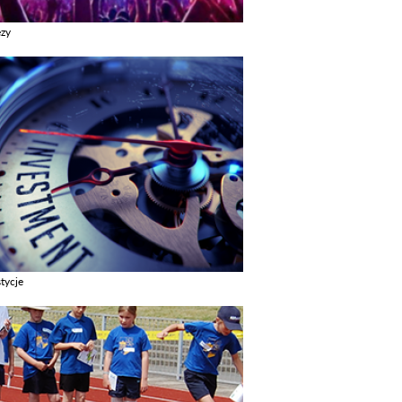
ezy
z galerie w kategori Imprezy
tycje
z galerie w kategori Inwestycje