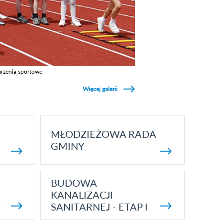
rzenia sportowe
z galerie w kategori Wydarzenia sportowe
Więcej galerii
MŁODZIEŻOWA RADA
GMINY
BUDOWA
KANALIZACJI
5
SANITARNEJ - ETAP I