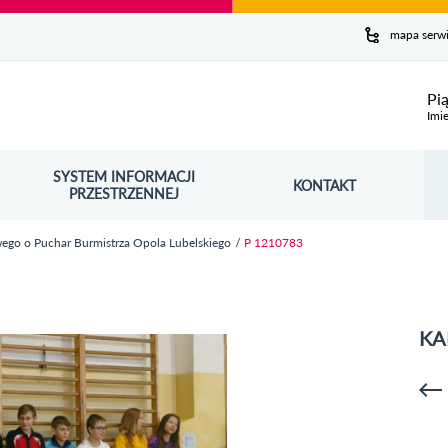
y serwis
mapa serw
ej
Pi
Imie
SYSTEM INFORMACJI
Szuk
KONTAKT
OŚNIK OTWORZY SIĘ W NOWYM OKNIE
PRZESTRZENNEJ
Wy
wego o Puchar Burmistrza Opola Lubelskiego
P 1210783
KA
p