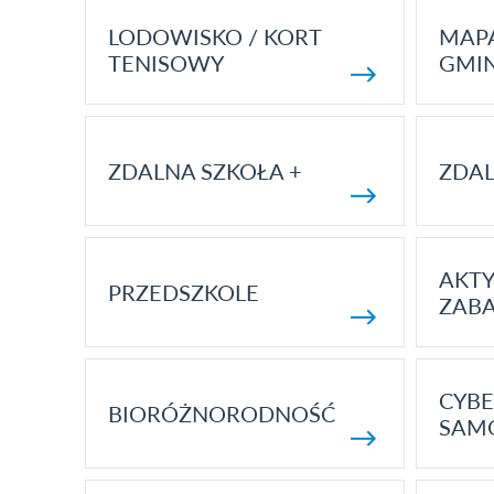
LODOWISKO / KORT
MAP
TENISOWY
GMI
ZDALNA SZKOŁA +
ZDAL
AKT
PRZEDSZKOLE
ZAB
CYBE
BIORÓŻNORODNOŚĆ
SAM