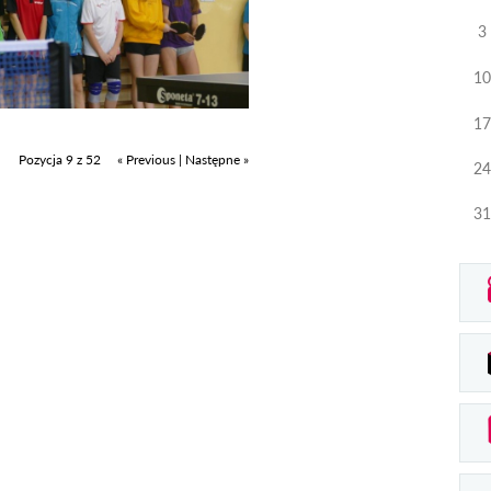
3
10
17
Pozycja 9 z 52
« Previous
|
Następne »
24
31