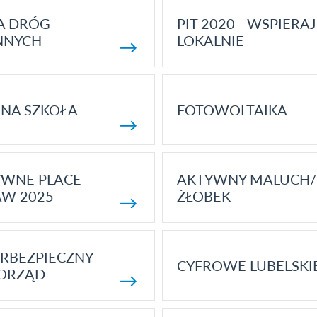
A DRÓG
PIT 2020 - WSPIERAJ
NNYCH
LOKALNIE
NA SZKOŁA
FOTOWOLTAIKA
YWNE PLACE
AKTYWNY MALUCH/
AW 2025
ŻŁOBEK
RBEZPIECZNY
CYFROWE LUBELSKI
ORZĄD