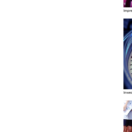
Impr
Zobac
Inwes
Zobac