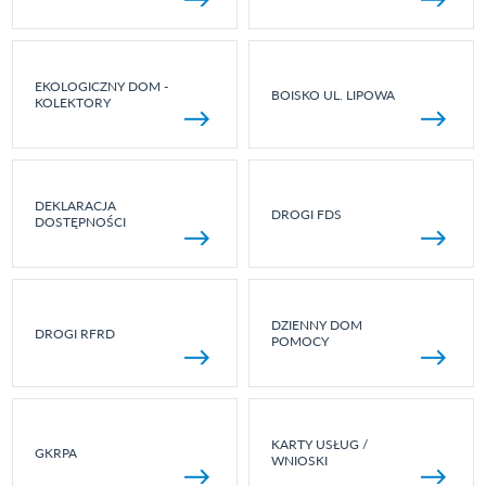
EKOLOGICZNY DOM -
BOISKO UL. LIPOWA
KOLEKTORY
DEKLARACJA
DROGI FDS
DOSTĘPNOŚCI
DZIENNY DOM
DROGI RFRD
POMOCY
KARTY USŁUG /
GKRPA
WNIOSKI