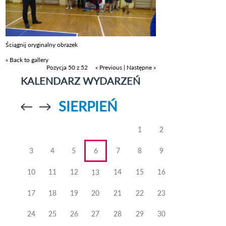
Ściągnij oryginalny obrazek
« Back to gallery
Pozycja 50 z 52
« Previous
|
Następne »
KALENDARZ WYDARZEŃ
SIERPIEŃ
Przejdź do
Przejdź do
poprzedniego
poprzedniego
miesiąca
miesiąca
1
2
3
4
5
6
7
8
9
10
11
12
14
15
16
13
17
18
19
20
21
22
23
24
25
26
27
28
29
30