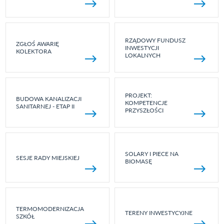
RZĄDOWY FUNDUSZ
ZGŁOŚ AWARIĘ
INWESTYCJI
KOLEKTORA
LOKALNYCH
PROJEKT:
BUDOWA KANALIZACJI
KOMPETENCJE
SANITARNEJ - ETAP II
PRZYSZŁOŚCI
SOLARY I PIECE NA
SESJE RADY MIEJSKIEJ
BIOMASĘ
TERMOMODERNIZACJA
TERENY INWESTYCYJNE
SZKÓŁ