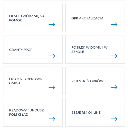
FILM OTWÓRZ SIĘ NA
GPR AKTUALIZACJA
POMOC
POSIŁEK W DOMU I W
GRANTY PPGR
SZKOLE
PROJEKT CYFROWA
REJESTR ŻŁOBKÓW
GMINA
RZĄDOWY FUNDUSZ
SESJE RM ONLINE
POLSKI ŁAD