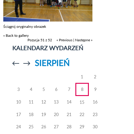
Ściągnij oryginalny obrazek
« Back to gallery
Pozycja 51 z 52
« Previous
|
Następne »
KALENDARZ WYDARZEŃ
SIERPIEŃ
Przejdź do
Przejdź do
poprzedniego
poprzedniego
miesiąca
miesiąca
1
2
3
4
5
6
7
8
9
10
11
12
13
14
16
15
17
18
19
20
21
22
23
24
25
26
27
28
29
30