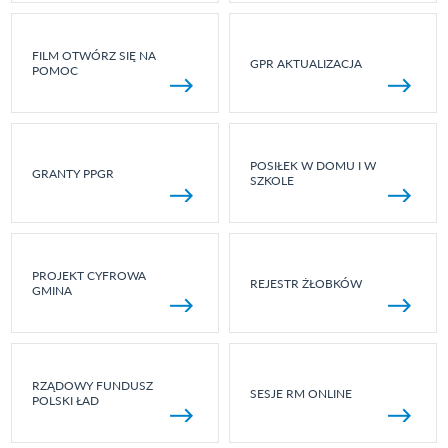
FILM OTWÓRZ SIĘ NA
GPR AKTUALIZACJA
POMOC
POSIŁEK W DOMU I W
GRANTY PPGR
SZKOLE
PROJEKT CYFROWA
REJESTR ŻŁOBKÓW
GMINA
RZĄDOWY FUNDUSZ
SESJE RM ONLINE
POLSKI ŁAD