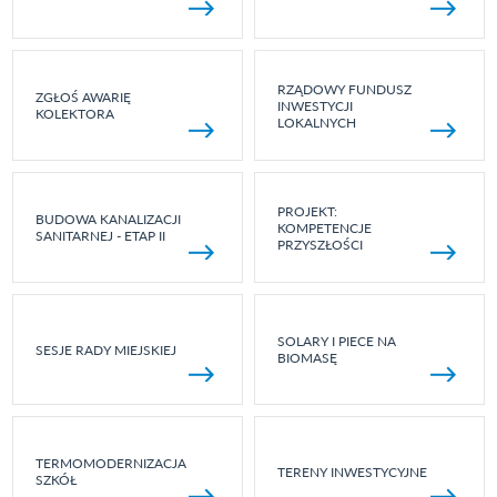
RZĄDOWY FUNDUSZ
ZGŁOŚ AWARIĘ
INWESTYCJI
KOLEKTORA
LOKALNYCH
PROJEKT:
BUDOWA KANALIZACJI
KOMPETENCJE
SANITARNEJ - ETAP II
PRZYSZŁOŚCI
SOLARY I PIECE NA
SESJE RADY MIEJSKIEJ
BIOMASĘ
TERMOMODERNIZACJA
TERENY INWESTYCYJNE
SZKÓŁ