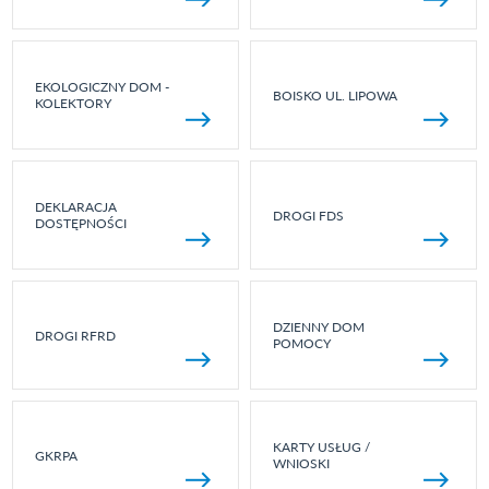
EKOLOGICZNY DOM -
BOISKO UL. LIPOWA
KOLEKTORY
DEKLARACJA
DROGI FDS
DOSTĘPNOŚCI
DZIENNY DOM
DROGI RFRD
POMOCY
KARTY USŁUG /
GKRPA
WNIOSKI