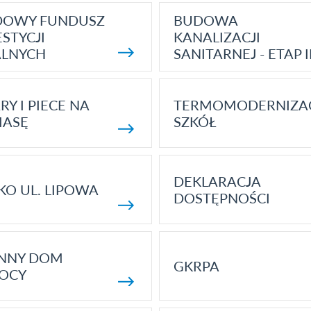
DOWY FUNDUSZ
BUDOWA
STYCJI
KANALIZACJI
ALNYCH
SANITARNEJ - ETAP I
RY I PIECE NA
TERMOMODERNIZA
MASĘ
SZKÓŁ
DEKLARACJA
KO UL. LIPOWA
DOSTĘPNOŚCI
ENNY DOM
GKRPA
OCY