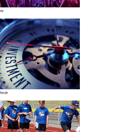
ezy
z galerie w kategori Imprezy
tycje
z galerie w kategori Inwestycje