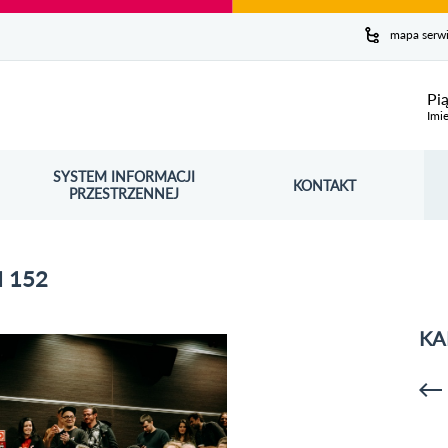
y serwis
mapa serw
ej
Pi
Imie
SYSTEM INFORMACJI
Szuk
KONTAKT
OŚNIK OTWORZY SIĘ W NOWYM OKNIE
PRZESTRZENNEJ
Wy
 152
KA
p