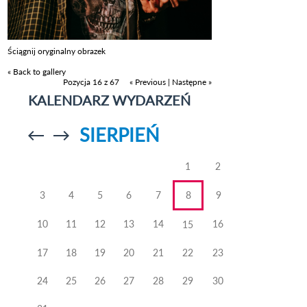
Ściągnij oryginalny obrazek
« Back to gallery
Pozycja 16 z 67
« Previous
|
Następne »
KALENDARZ WYDARZEŃ
SIERPIEŃ
Przejdź do
Przejdź do
poprzedniego
poprzedniego
miesiąca
miesiąca
1
2
3
4
5
6
7
8
9
10
11
12
13
14
16
15
17
18
19
20
21
22
23
24
25
26
27
28
29
30