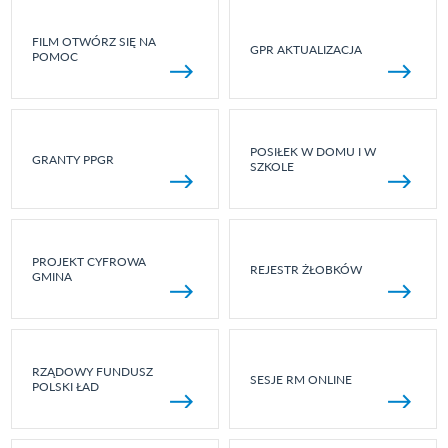
FILM OTWÓRZ SIĘ NA
GPR AKTUALIZACJA
POMOC
POSIŁEK W DOMU I W
GRANTY PPGR
SZKOLE
PROJEKT CYFROWA
REJESTR ŻŁOBKÓW
GMINA
RZĄDOWY FUNDUSZ
SESJE RM ONLINE
POLSKI ŁAD