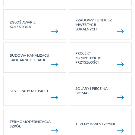
RZĄDOWY FUNDUSZ
ZGŁOŚ AWARIĘ
INWESTYCJI
KOLEKTORA
LOKALNYCH
PROJEKT:
BUDOWA KANALIZACJI
KOMPETENCJE
SANITARNEJ - ETAP II
PRZYSZŁOŚCI
SOLARY I PIECE NA
SESJE RADY MIEJSKIEJ
BIOMASĘ
TERMOMODERNIZACJA
TERENY INWESTYCYJNE
SZKÓŁ