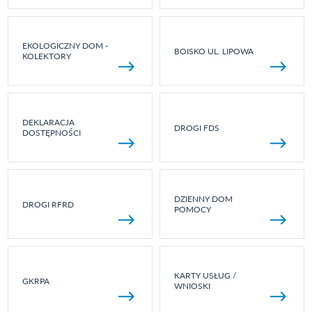
EKOLOGICZNY DOM -
BOISKO UL. LIPOWA
KOLEKTORY
DEKLARACJA
DROGI FDS
DOSTĘPNOŚCI
DZIENNY DOM
DROGI RFRD
POMOCY
KARTY USŁUG /
GKRPA
WNIOSKI