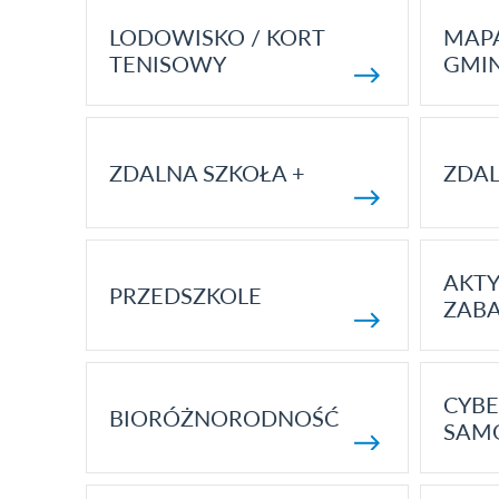
LODOWISKO / KORT
MAP
TENISOWY
GMI
ZDALNA SZKOŁA +
ZDAL
AKT
PRZEDSZKOLE
ZAB
CYBE
BIORÓŻNORODNOŚĆ
SAM