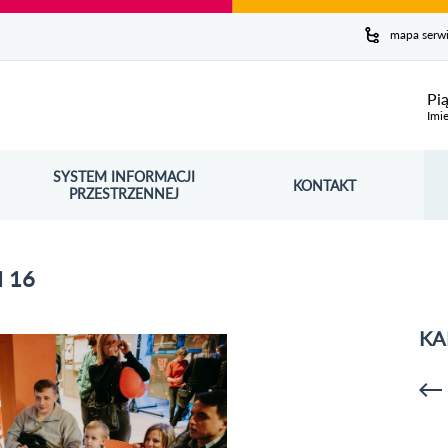
y serwis
mapa serw
ej
Pi
Imie
SYSTEM INFORMACJI
Szuk
KONTAKT
OŚNIK OTWORZY SIĘ W NOWYM OKNIE
PRZESTRZENNEJ
Wy
 16
KA
p