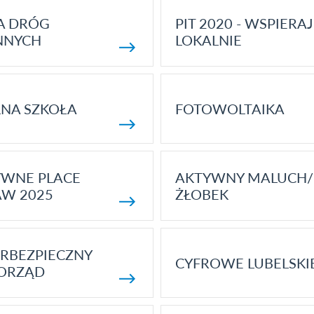
A DRÓG
PIT 2020 - WSPIERAJ
NNYCH
LOKALNIE
NA SZKOŁA
FOTOWOLTAIKA
YWNE PLACE
AKTYWNY MALUCH/
AW 2025
ŻŁOBEK
RBEZPIECZNY
CYFROWE LUBELSKI
ORZĄD