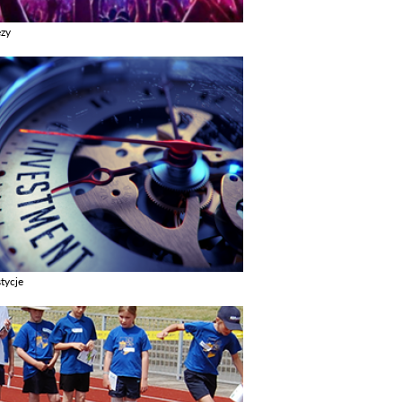
ezy
z galerie w kategori Imprezy
tycje
z galerie w kategori Inwestycje