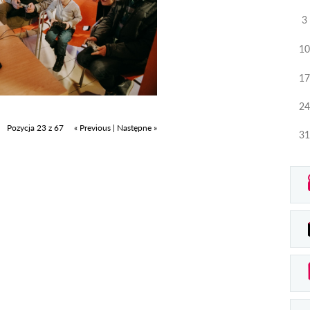
3
10
17
24
Pozycja 23 z 67
« Previous
|
Następne »
31