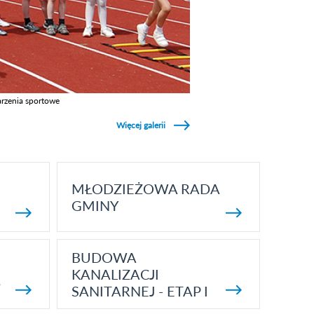
rzenia sportowe
z galerie w kategori Wydarzenia sportowe
Więcej galerii
MŁODZIEŻOWA RADA
GMINY
BUDOWA
KANALIZACJI
5
SANITARNEJ - ETAP I