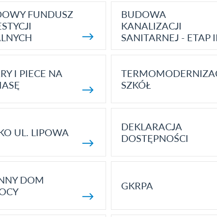
DOWY FUNDUSZ
BUDOWA
STYCJI
KANALIZACJI
ALNYCH
SANITARNEJ - ETAP I
RY I PIECE NA
TERMOMODERNIZA
MASĘ
SZKÓŁ
DEKLARACJA
KO UL. LIPOWA
DOSTĘPNOŚCI
ENNY DOM
GKRPA
OCY