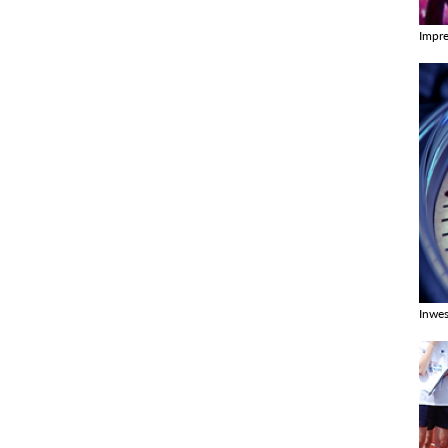
Impr
Zobac
Inwes
Zobac