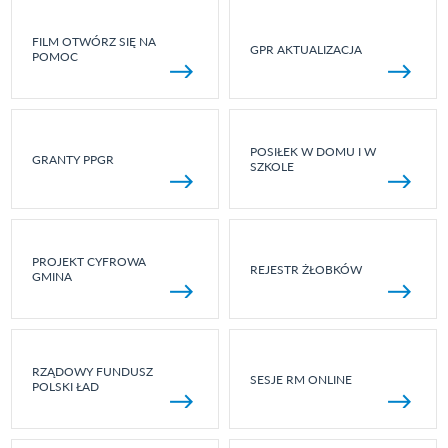
FILM OTWÓRZ SIĘ NA
GPR AKTUALIZACJA
POMOC
POSIŁEK W DOMU I W
GRANTY PPGR
SZKOLE
PROJEKT CYFROWA
REJESTR ŻŁOBKÓW
GMINA
RZĄDOWY FUNDUSZ
SESJE RM ONLINE
POLSKI ŁAD