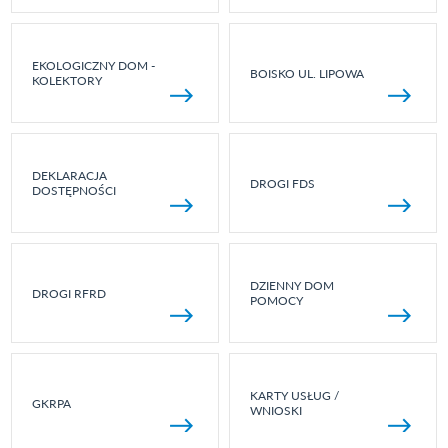
EKOLOGICZNY DOM -
BOISKO UL. LIPOWA
KOLEKTORY
DEKLARACJA
DROGI FDS
DOSTĘPNOŚCI
DZIENNY DOM
DROGI RFRD
POMOCY
KARTY USŁUG /
GKRPA
WNIOSKI