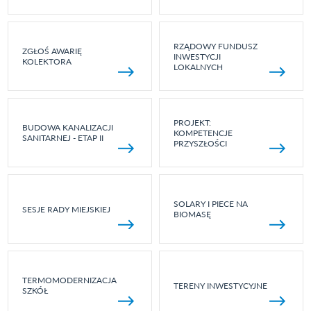
RZĄDOWY FUNDUSZ
ZGŁOŚ AWARIĘ
INWESTYCJI
KOLEKTORA
LOKALNYCH
PROJEKT:
BUDOWA KANALIZACJI
KOMPETENCJE
SANITARNEJ - ETAP II
PRZYSZŁOŚCI
SOLARY I PIECE NA
SESJE RADY MIEJSKIEJ
BIOMASĘ
TERMOMODERNIZACJA
TERENY INWESTYCYJNE
SZKÓŁ