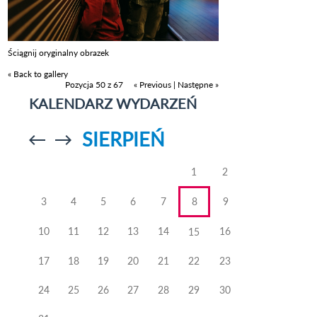
Ściągnij oryginalny obrazek
« Back to gallery
Pozycja 50 z 67
« Previous
|
Następne »
KALENDARZ WYDARZEŃ
SIERPIEŃ
Przejdź do
Przejdź do
poprzedniego
poprzedniego
miesiąca
miesiąca
1
2
3
4
5
6
7
8
9
10
11
12
13
14
16
15
17
18
19
20
21
22
23
24
25
26
27
28
29
30