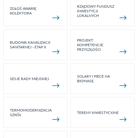
RZĄDOWY FUNDUSZ
ZGŁOŚ AWARIĘ
INWESTYCJI
KOLEKTORA
LOKALNYCH
PROJEKT:
BUDOWA KANALIZACJI
KOMPETENCJE
SANITARNEJ - ETAP II
PRZYSZŁOŚCI
SOLARY I PIECE NA
SESJE RADY MIEJSKIEJ
BIOMASĘ
TERMOMODERNIZACJA
TERENY INWESTYCYJNE
SZKÓŁ