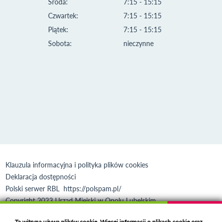
Środa:
7:15 - 15:15
Czwartek:
7:15 - 15:15
Piątek:
7:15 - 15:15
Sobota:
nieczynne
Klauzula informacyjna i polityka plików cookies
Deklaracja dostępności
Polski serwer RBL
https://polspam.pl/
Copyright 2023 Urząd Miejski w Opolu Lubelskim
Created by
VOBACOM
Odnośnik otworzy się w nowym oknie
Ta witryna używa plików cookie. Więcej informacji o plikach cookie oraz