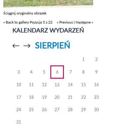
Ściągnij oryginalny obrazek
« Back to gallery
Pozycja 5 z 22
« Previous
|
Następne »
KALENDARZ WYDARZEŃ
SIERPIEŃ
Przejdź do
Przejdź do
poprzedniego
poprzedniego
miesiąca
miesiąca
1
2
3
4
5
6
7
8
9
10
11
12
14
15
16
13
17
18
19
20
21
22
23
24
25
26
27
28
29
30
31