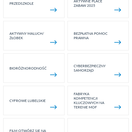
AKTYWNE PLACE
PRZEDSZKOLE
ZABAW 2025
AKTYWNY MALUCH/
BEZPŁATNA POMOC
ŻŁOBEK
PRAWNA
CYBERBEZPIECZNY
BIORÓŻNORODNOŚĆ
SAMORZĄD
FABRYKA
KOMPETENCJI
CYFROWE LUBELSKIE
KLUCZOWYCH NA
TERENIE MOF
FILM OTWÓRZ SIĘ NA