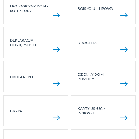
EKOLOGICZNY DOM -
BOISKO UL. LIPOWA
KOLEKTORY
DEKLARACJA
DROGI FDS
DOSTĘPNOŚCI
DZIENNY DOM
DROGI RFRD
POMOCY
KARTY USŁUG /
GKRPA
WNIOSKI