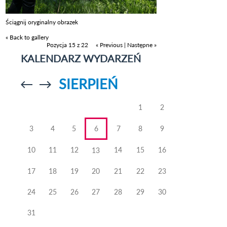
Ściągnij oryginalny obrazek
« Back to gallery
Pozycja 15 z 22
« Previous
|
Następne »
KALENDARZ WYDARZEŃ
SIERPIEŃ
Przejdź do
Przejdź do
poprzedniego
poprzedniego
miesiąca
miesiąca
1
2
3
4
5
6
7
8
9
10
11
12
14
15
16
13
17
18
19
20
21
22
23
24
25
26
27
28
29
30
31