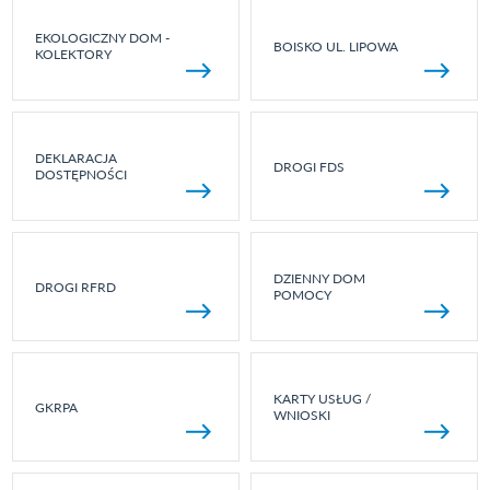
EKOLOGICZNY DOM -
BOISKO UL. LIPOWA
KOLEKTORY
DEKLARACJA
DROGI FDS
DOSTĘPNOŚCI
DZIENNY DOM
DROGI RFRD
POMOCY
KARTY USŁUG /
GKRPA
WNIOSKI