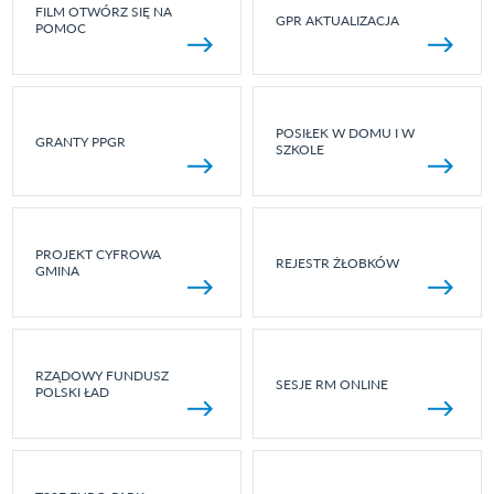
FILM OTWÓRZ SIĘ NA
GPR AKTUALIZACJA
POMOC
POSIŁEK W DOMU I W
GRANTY PPGR
SZKOLE
PROJEKT CYFROWA
REJESTR ŻŁOBKÓW
GMINA
RZĄDOWY FUNDUSZ
SESJE RM ONLINE
POLSKI ŁAD