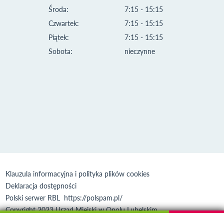
Środa:
7:15 - 15:15
Czwartek:
7:15 - 15:15
Piątek:
7:15 - 15:15
Sobota:
nieczynne
Klauzula informacyjna i polityka plików cookies
Deklaracja dostępności
Polski serwer RBL
https://polspam.pl/
Copyright 2023 Urząd Miejski w Opolu Lubelskim
Created by
VOBACOM
Odnośnik otworzy się w nowym oknie