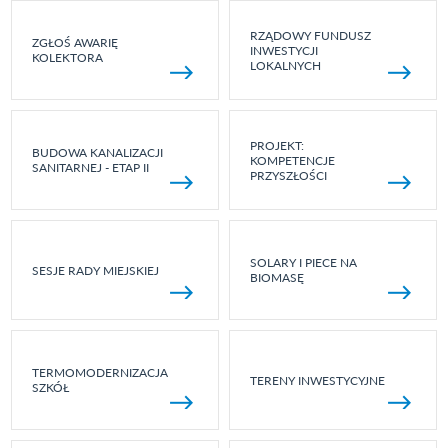
RZĄDOWY FUNDUSZ
ZGŁOŚ AWARIĘ
INWESTYCJI
KOLEKTORA
LOKALNYCH
PROJEKT:
BUDOWA KANALIZACJI
KOMPETENCJE
SANITARNEJ - ETAP II
PRZYSZŁOŚCI
SOLARY I PIECE NA
SESJE RADY MIEJSKIEJ
BIOMASĘ
TERMOMODERNIZACJA
TERENY INWESTYCYJNE
SZKÓŁ