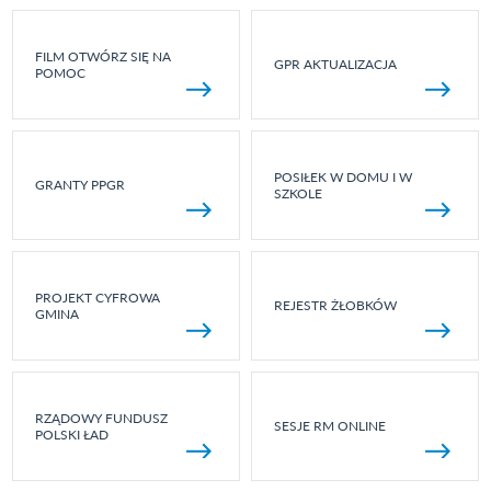
FILM OTWÓRZ SIĘ NA
GPR AKTUALIZACJA
POMOC
POSIŁEK W DOMU I W
GRANTY PPGR
SZKOLE
PROJEKT CYFROWA
REJESTR ŻŁOBKÓW
GMINA
RZĄDOWY FUNDUSZ
SESJE RM ONLINE
POLSKI ŁAD