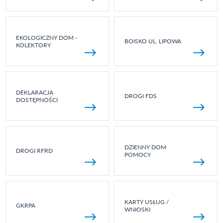
EKOLOGICZNY DOM -
BOISKO UL. LIPOWA
KOLEKTORY
DEKLARACJA
DROGI FDS
DOSTĘPNOŚCI
DZIENNY DOM
DROGI RFRD
POMOCY
KARTY USŁUG /
GKRPA
WNIOSKI