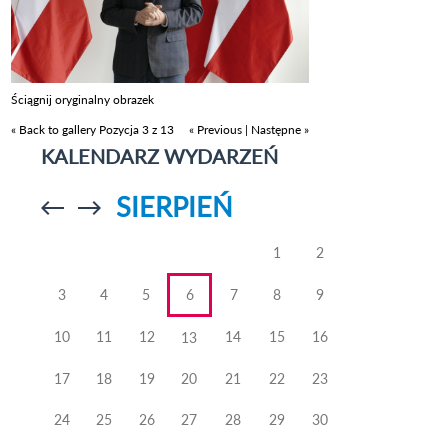
Ściągnij oryginalny obrazek
« Back to gallery
Pozycja 3 z 13
« Previous
|
Następne »
KALENDARZ WYDARZEŃ
SIERPIEŃ
Przejdź do
Przejdź do
poprzedniego
poprzedniego
miesiąca
miesiąca
1
2
3
4
5
6
7
8
9
10
11
12
14
15
16
13
17
18
19
20
21
22
23
24
25
26
27
28
29
30