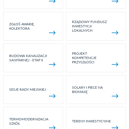
RZĄDOWY FUNDUSZ
ZGŁOŚ AWARIĘ
INWESTYCJI
KOLEKTORA
LOKALNYCH
PROJEKT:
BUDOWA KANALIZACJI
KOMPETENCJE
SANITARNEJ - ETAP II
PRZYSZŁOŚCI
SOLARY I PIECE NA
SESJE RADY MIEJSKIEJ
BIOMASĘ
TERMOMODERNIZACJA
TERENY INWESTYCYJNE
SZKÓŁ