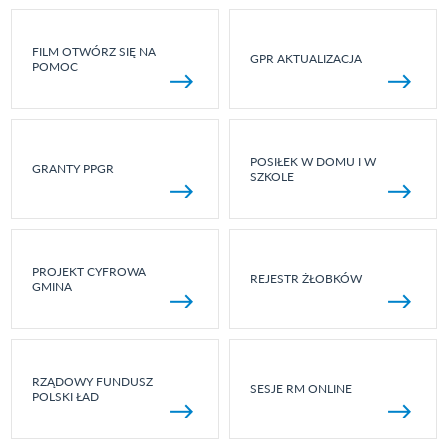
FILM OTWÓRZ SIĘ NA
GPR AKTUALIZACJA
POMOC
POSIŁEK W DOMU I W
GRANTY PPGR
SZKOLE
PROJEKT CYFROWA
REJESTR ŻŁOBKÓW
GMINA
RZĄDOWY FUNDUSZ
SESJE RM ONLINE
POLSKI ŁAD