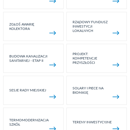
RZĄDOWY FUNDUSZ
ZGŁOŚ AWARIĘ
INWESTYCJI
KOLEKTORA
LOKALNYCH
PROJEKT:
BUDOWA KANALIZACJI
KOMPETENCJE
SANITARNEJ - ETAP II
PRZYSZŁOŚCI
SOLARY I PIECE NA
SESJE RADY MIEJSKIEJ
BIOMASĘ
TERMOMODERNIZACJA
TERENY INWESTYCYJNE
SZKÓŁ