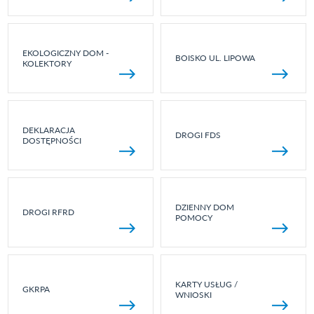
EKOLOGICZNY DOM -
BOISKO UL. LIPOWA
KOLEKTORY
DEKLARACJA
DROGI FDS
DOSTĘPNOŚCI
DZIENNY DOM
DROGI RFRD
POMOCY
KARTY USŁUG /
GKRPA
WNIOSKI