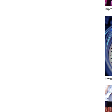
Impr
Zobac
Inwes
Zobac