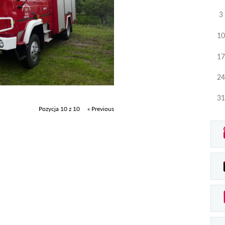
3
10
17
24
31
Pozycja 10 z 10
« Previous