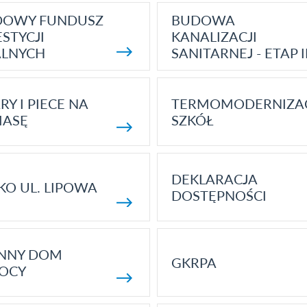
DOWY FUNDUSZ
BUDOWA
STYCJI
KANALIZACJI
ALNYCH
SANITARNEJ - ETAP I
RY I PIECE NA
TERMOMODERNIZA
MASĘ
SZKÓŁ
DEKLARACJA
KO UL. LIPOWA
DOSTĘPNOŚCI
ENNY DOM
GKRPA
OCY