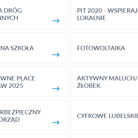
A DRÓG
PIT 2020 - WSPIERAJ
NNYCH
LOKALNIE
NA SZKOŁA
FOTOWOLTAIKA
YWNE PLACE
AKTYWNY MALUCH/
AW 2025
ŻŁOBEK
RBEZPIECZNY
CYFROWE LUBELSKI
ORZĄD