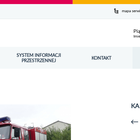
y serwis
mapa serw
ej
Pi
Imie
SYSTEM INFORMACJI
Szuk
KONTAKT
OŚNIK OTWORZY SIĘ W NOWYM OKNIE
PRZESTRZENNEJ
Wy
KA
p