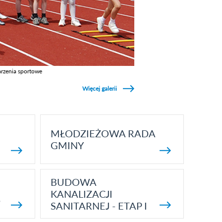
rzenia sportowe
z galerie w kategori Wydarzenia sportowe
Więcej galerii
MŁODZIEŻOWA RADA
GMINY
BUDOWA
KANALIZACJI
5
SANITARNEJ - ETAP I