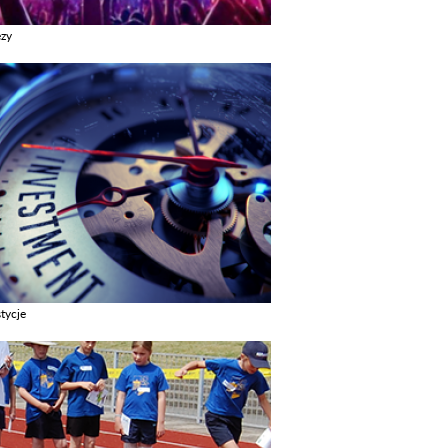
ezy
z galerie w kategori Imprezy
tycje
z galerie w kategori Inwestycje