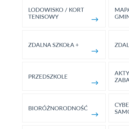
LODOWISKO / KORT
MAP
TENISOWY
GMI
ZDALNA SZKOŁA +
ZDAL
AKT
PRZEDSZKOLE
ZAB
CYBE
BIORÓŻNORODNOŚĆ
SAM