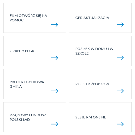
FILM OTWÓRZ SIĘ NA
GPR AKTUALIZACJA
POMOC
POSIŁEK W DOMU I W
GRANTY PPGR
SZKOLE
PROJEKT CYFROWA
REJESTR ŻŁOBKÓW
GMINA
RZĄDOWY FUNDUSZ
SESJE RM ONLINE
POLSKI ŁAD