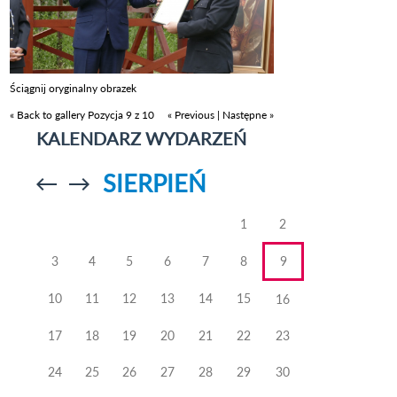
Ściągnij oryginalny obrazek
« Back to gallery
Pozycja 9 z 10
« Previous
|
Następne »
KALENDARZ WYDARZEŃ
SIERPIEŃ
Przejdź do
Przejdź do
poprzedniego
poprzedniego
miesiąca
miesiąca
1
2
3
4
5
6
7
8
9
10
11
12
13
14
15
16
17
18
19
20
21
22
23
24
25
26
27
28
29
30