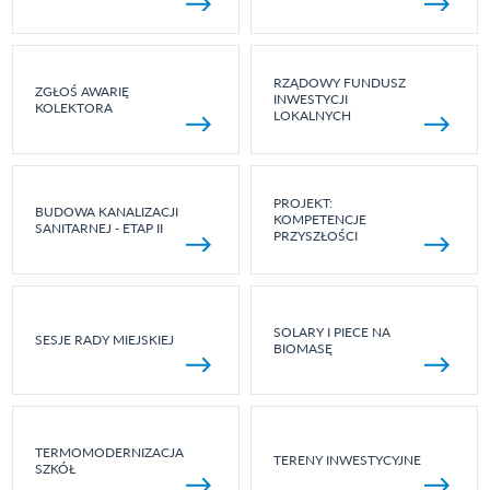
RZĄDOWY FUNDUSZ
ZGŁOŚ AWARIĘ
INWESTYCJI
KOLEKTORA
LOKALNYCH
PROJEKT:
BUDOWA KANALIZACJI
KOMPETENCJE
SANITARNEJ - ETAP II
PRZYSZŁOŚCI
SOLARY I PIECE NA
SESJE RADY MIEJSKIEJ
BIOMASĘ
TERMOMODERNIZACJA
TERENY INWESTYCYJNE
SZKÓŁ