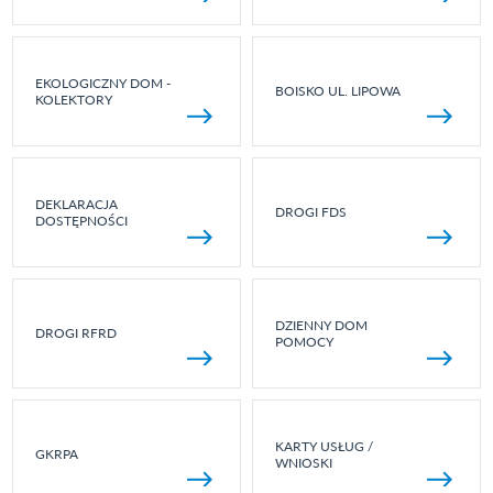
EKOLOGICZNY DOM -
BOISKO UL. LIPOWA
KOLEKTORY
DEKLARACJA
DROGI FDS
DOSTĘPNOŚCI
DZIENNY DOM
DROGI RFRD
POMOCY
KARTY USŁUG /
GKRPA
WNIOSKI