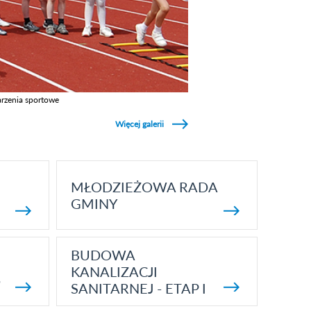
rzenia sportowe
z galerie w kategori Wydarzenia sportowe
Więcej galerii
MŁODZIEŻOWA RADA
GMINY
BUDOWA
KANALIZACJI
5
SANITARNEJ - ETAP I