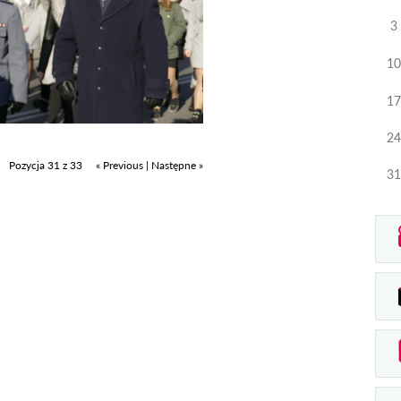
3
10
17
24
Pozycja 31 z 33
« Previous
|
Następne »
31