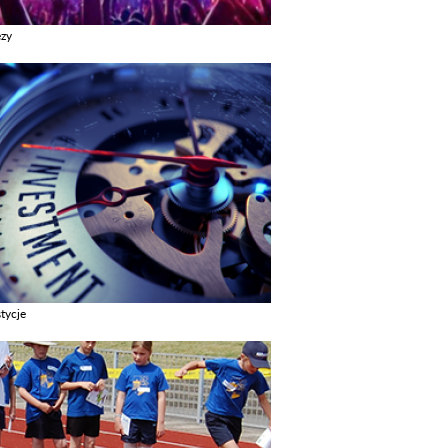
ezy
z galerie w kategori Imprezy
tycje
z galerie w kategori Inwestycje