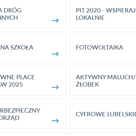
A DRÓG
PIT 2020 - WSPIERAJ
NNYCH
LOKALNIE
NA SZKOŁA
FOTOWOLTAIKA
YWNE PLACE
AKTYWNY MALUCH/
AW 2025
ŻŁOBEK
RBEZPIECZNY
CYFROWE LUBELSKI
ORZĄD