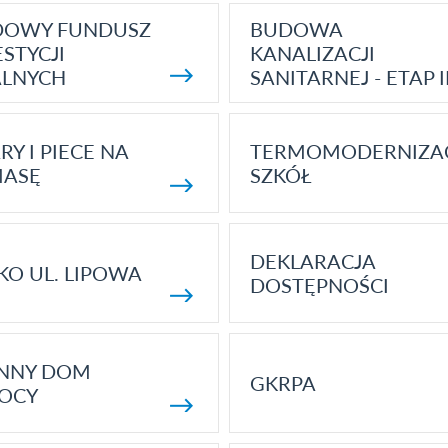
DOWY FUNDUSZ
BUDOWA
STYCJI
KANALIZACJI
ALNYCH
SANITARNEJ - ETAP I
RY I PIECE NA
TERMOMODERNIZA
MASĘ
SZKÓŁ
DEKLARACJA
KO UL. LIPOWA
DOSTĘPNOŚCI
ENNY DOM
GKRPA
OCY