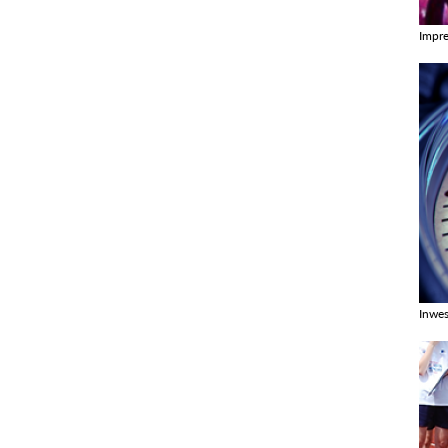
Impr
Zobac
Inwes
Zobac