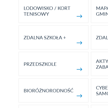
LODOWISKO / KORT
MAP
TENISOWY
GMI
ZDALNA SZKOŁA +
ZDAL
AKT
PRZEDSZKOLE
ZAB
CYBE
BIORÓŻNORODNOŚĆ
SAM