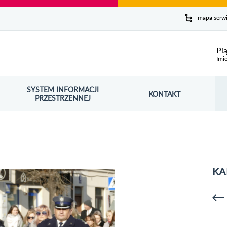
y serwis
mapa serw
ej
Pi
Imie
SYSTEM INFORMACJI
Szuk
KONTAKT
OŚNIK OTWORZY SIĘ W NOWYM OKNIE
PRZESTRZENNEJ
Wy
KA
p