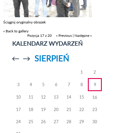
Ściągnij oryginalny obrazek
« Back to gallery
Pozycja 17 z 20
« Previous
|
Następne »
KALENDARZ WYDARZEŃ
SIERPIEŃ
Przejdź do
Przejdź do
poprzedniego
poprzedniego
miesiąca
miesiąca
1
2
3
4
5
6
7
8
9
10
11
12
13
14
15
16
17
18
19
20
21
22
23
24
25
26
27
28
29
30