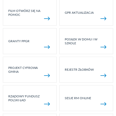
FILM OTWÓRZ SIĘ NA
GPR AKTUALIZACJA
POMOC
POSIŁEK W DOMU I W
GRANTY PPGR
SZKOLE
PROJEKT CYFROWA
REJESTR ŻŁOBKÓW
GMINA
RZĄDOWY FUNDUSZ
SESJE RM ONLINE
POLSKI ŁAD