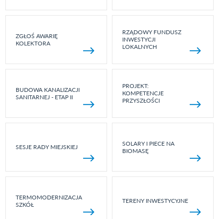
RZĄDOWY FUNDUSZ
ZGŁOŚ AWARIĘ
INWESTYCJI
KOLEKTORA
LOKALNYCH
PROJEKT:
BUDOWA KANALIZACJI
KOMPETENCJE
SANITARNEJ - ETAP II
PRZYSZŁOŚCI
SOLARY I PIECE NA
SESJE RADY MIEJSKIEJ
BIOMASĘ
TERMOMODERNIZACJA
TERENY INWESTYCYJNE
SZKÓŁ