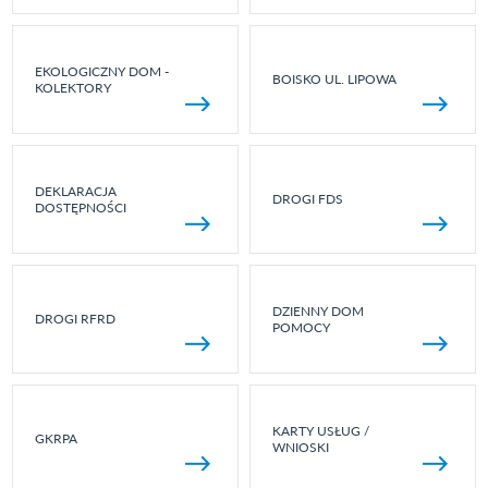
EKOLOGICZNY DOM -
BOISKO UL. LIPOWA
KOLEKTORY
DEKLARACJA
DROGI FDS
DOSTĘPNOŚCI
DZIENNY DOM
DROGI RFRD
POMOCY
KARTY USŁUG /
GKRPA
WNIOSKI