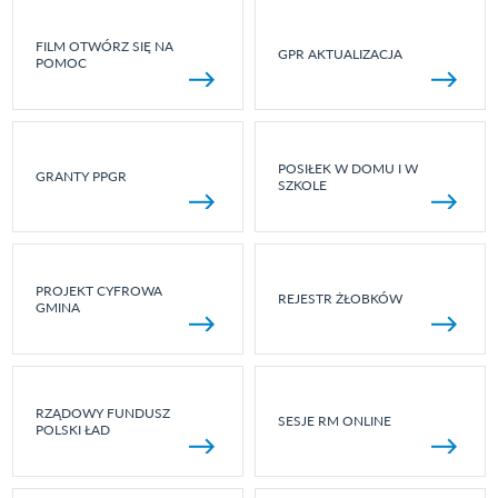
FILM OTWÓRZ SIĘ NA
GPR AKTUALIZACJA
POMOC
POSIŁEK W DOMU I W
GRANTY PPGR
SZKOLE
PROJEKT CYFROWA
REJESTR ŻŁOBKÓW
GMINA
RZĄDOWY FUNDUSZ
SESJE RM ONLINE
POLSKI ŁAD