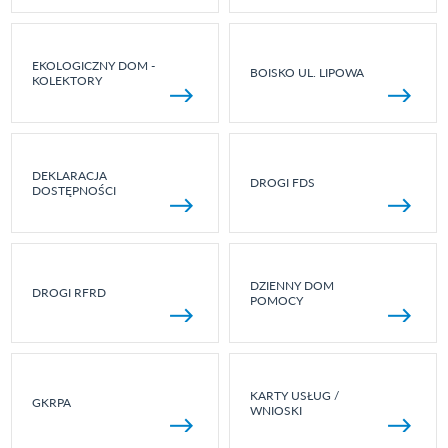
EKOLOGICZNY DOM -
BOISKO UL. LIPOWA
KOLEKTORY
DEKLARACJA
DROGI FDS
DOSTĘPNOŚCI
DZIENNY DOM
DROGI RFRD
POMOCY
KARTY USŁUG /
GKRPA
WNIOSKI