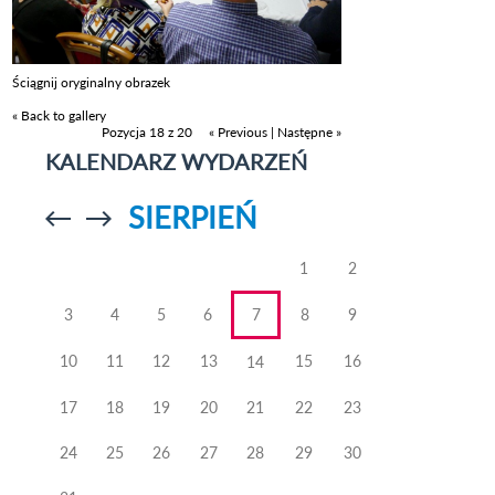
Ściągnij oryginalny obrazek
« Back to gallery
Pozycja 18 z 20
« Previous
|
Następne »
KALENDARZ WYDARZEŃ
SIERPIEŃ
Przejdź do
Przejdź do
poprzedniego
poprzedniego
miesiąca
miesiąca
1
2
3
4
5
6
7
8
9
10
11
12
13
15
16
14
17
18
19
20
21
22
23
24
25
26
27
28
29
30