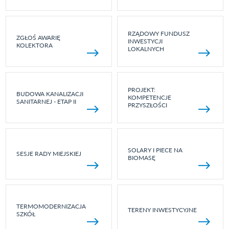
RZĄDOWY FUNDUSZ
ZGŁOŚ AWARIĘ
INWESTYCJI
KOLEKTORA
LOKALNYCH
PROJEKT:
BUDOWA KANALIZACJI
KOMPETENCJE
SANITARNEJ - ETAP II
PRZYSZŁOŚCI
SOLARY I PIECE NA
SESJE RADY MIEJSKIEJ
BIOMASĘ
TERMOMODERNIZACJA
TERENY INWESTYCYJNE
SZKÓŁ