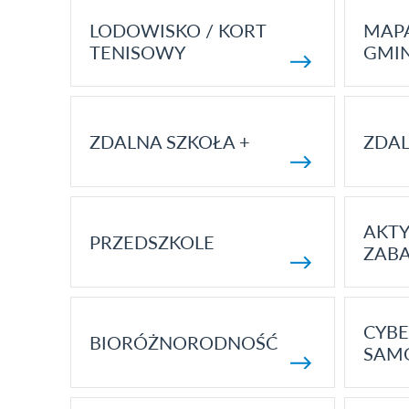
LODOWISKO / KORT
MAP
TENISOWY
GMI
ZDALNA SZKOŁA +
ZDAL
AKT
PRZEDSZKOLE
ZAB
CYBE
BIORÓŻNORODNOŚĆ
SAM