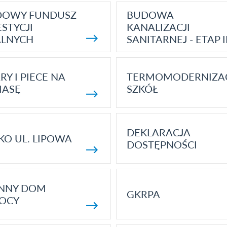
DOWY FUNDUSZ
BUDOWA
STYCJI
KANALIZACJI
ALNYCH
SANITARNEJ - ETAP I
RY I PIECE NA
TERMOMODERNIZA
MASĘ
SZKÓŁ
DEKLARACJA
KO UL. LIPOWA
DOSTĘPNOŚCI
ENNY DOM
GKRPA
OCY