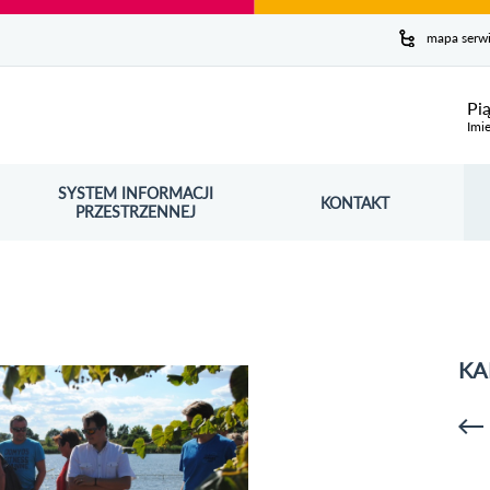
y serwis
mapa serw
ej
Pi
Imie
SYSTEM INFORMACJI
Szuk
KONTAKT
OŚNIK OTWORZY SIĘ W NOWYM OKNIE
PRZESTRZENNEJ
Wy
KA
p