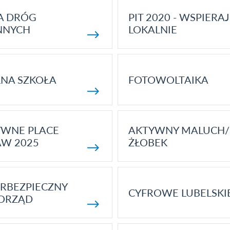
A DRÓG
PIT 2020 - WSPIERAJ
NNYCH
LOKALNIE
NA SZKOŁA
FOTOWOLTAIKA
YWNE PLACE
AKTYWNY MALUCH/
AW 2025
ŻŁOBEK
RBEZPIECZNY
CYFROWE LUBELSKI
ORZĄD