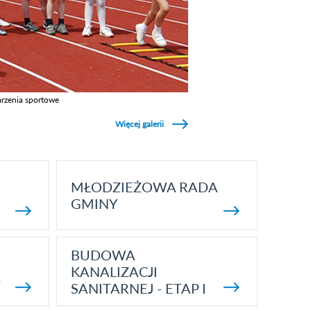
rzenia sportowe
z galerie w kategori Wydarzenia sportowe
Więcej galerii
MŁODZIEŻOWA RADA
GMINY
BUDOWA
KANALIZACJI
5
SANITARNEJ - ETAP I