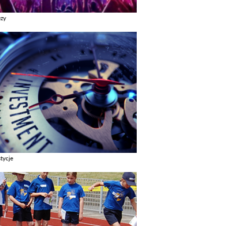
ezy
z galerie w kategori Imprezy
tycje
z galerie w kategori Inwestycje