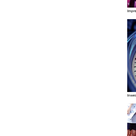
Impr
Zobac
Inwes
Zobac