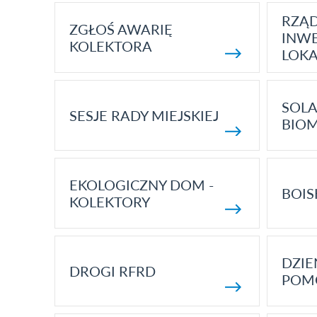
RZĄ
ZGŁOŚ AWARIĘ
INWE
KOLEKTORA
LOK
SOLA
SESJE RADY MIEJSKIEJ
BIO
EKOLOGICZNY DOM -
BOIS
KOLEKTORY
DZI
DROGI RFRD
POM