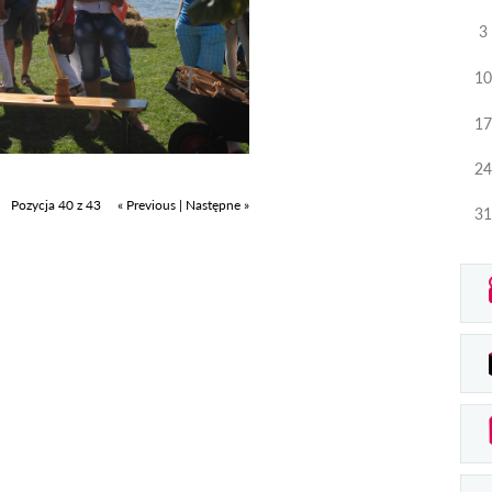
3
10
17
24
Pozycja 40 z 43
« Previous
|
Następne »
31