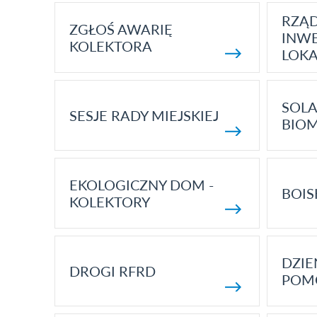
RZĄ
ZGŁOŚ AWARIĘ
INWE
KOLEKTORA
LOK
SOLA
SESJE RADY MIEJSKIEJ
BIO
EKOLOGICZNY DOM -
BOIS
KOLEKTORY
DZI
DROGI RFRD
POM