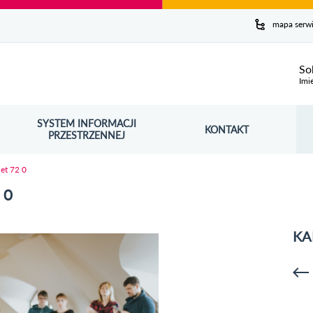
y serwis
mapa serw
ej
So
Imi
SYSTEM INFORMACJI
Szuk
KONTAKT
OŚNIK OTWORZY SIĘ W NOWYM OKNIE
PRZESTRZENNEJ
Wy
net 72 0
 0
KA
p