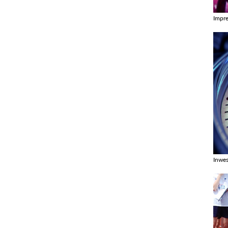
Impr
Zobac
Inwes
Zobac