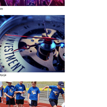
ezy
z galerie w kategori Imprezy
tycje
z galerie w kategori Inwestycje