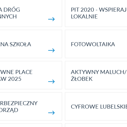
A DRÓG
PIT 2020 - WSPIERAJ
NNYCH
LOKALNIE
NA SZKOŁA
FOTOWOLTAIKA
YWNE PLACE
AKTYWNY MALUCH/
AW 2025
ŻŁOBEK
RBEZPIECZNY
CYFROWE LUBELSKI
ORZĄD