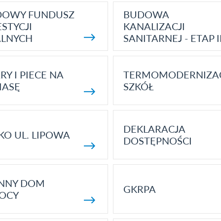
DOWY FUNDUSZ
BUDOWA
STYCJI
KANALIZACJI
ALNYCH
SANITARNEJ - ETAP I
RY I PIECE NA
TERMOMODERNIZA
MASĘ
SZKÓŁ
DEKLARACJA
KO UL. LIPOWA
DOSTĘPNOŚCI
ENNY DOM
GKRPA
OCY