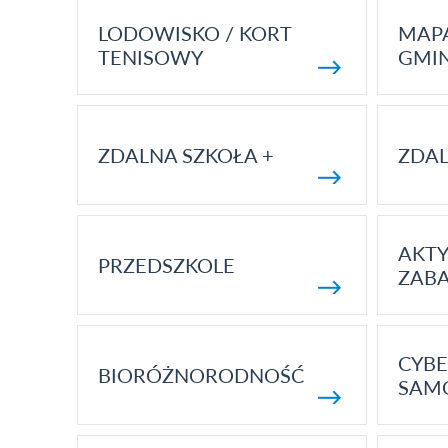
LODOWISKO / KORT
MAP
TENISOWY
GMI
ZDALNA SZKOŁA +
ZDAL
AKT
PRZEDSZKOLE
ZAB
CYBE
BIORÓŻNORODNOŚĆ
SAM