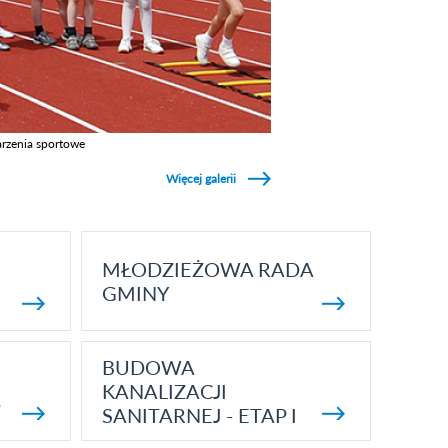
rzenia sportowe
z galerie w kategori Wydarzenia sportowe
Więcej galerii
MŁODZIEŻOWA RADA
GMINY
BUDOWA
KANALIZACJI
5
SANITARNEJ - ETAP I