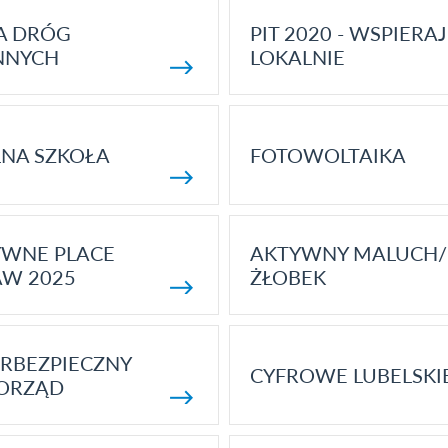
A DRÓG
PIT 2020 - WSPIERAJ
NNYCH
LOKALNIE
NA SZKOŁA
FOTOWOLTAIKA
YWNE PLACE
AKTYWNY MALUCH/
AW 2025
ŻŁOBEK
RBEZPIECZNY
CYFROWE LUBELSKI
ORZĄD