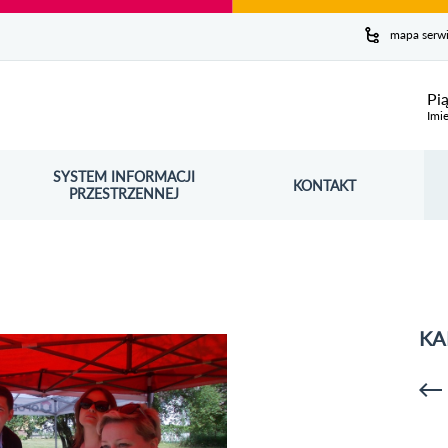
y serwis
mapa serw
ej
Pi
Imie
SYSTEM INFORMACJI
Szuk
KONTAKT
OŚNIK OTWORZY SIĘ W NOWYM OKNIE
PRZESTRZENNEJ
Wy
KA
p