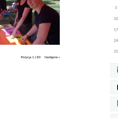
3
10
17
24
31
Pozycja 1 z 83
Następne »