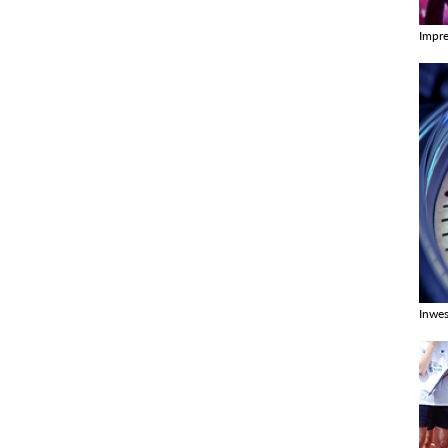
Impr
Zobac
Inwes
Zobac