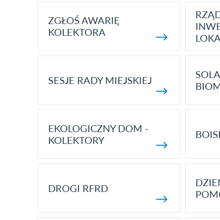
RZĄ
ZGŁOŚ AWARIĘ
INWE
KOLEKTORA
LOK
SOLA
SESJE RADY MIEJSKIEJ
BIO
EKOLOGICZNY DOM -
BOIS
KOLEKTORY
DZI
DROGI RFRD
POM