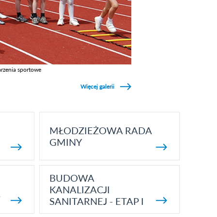
rzenia sportowe
z galerie w kategori Wydarzenia sportowe
Więcej galerii
MŁODZIEŻOWA RADA
GMINY
BUDOWA
KANALIZACJI
5
SANITARNEJ - ETAP I