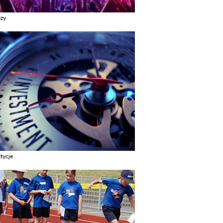
ezy
z galerie w kategori Imprezy
tycje
z galerie w kategori Inwestycje