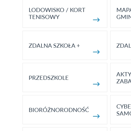
LODOWISKO / KORT
MAP
TENISOWY
GMI
ZDALNA SZKOŁA +
ZDAL
AKT
PRZEDSZKOLE
ZAB
CYBE
BIORÓŻNORODNOŚĆ
SAM