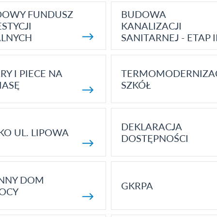
DOWY FUNDUSZ
BUDOWA
STYCJI
KANALIZACJI
ALNYCH
SANITARNEJ - ETAP I
RY I PIECE NA
TERMOMODERNIZA
MASĘ
SZKÓŁ
DEKLARACJA
KO UL. LIPOWA
DOSTĘPNOŚCI
ENNY DOM
GKRPA
OCY