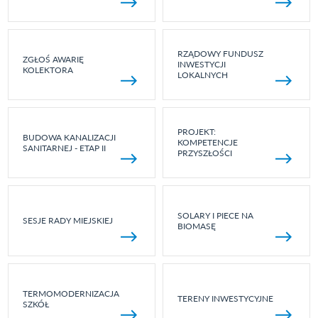
RZĄDOWY FUNDUSZ
ZGŁOŚ AWARIĘ
INWESTYCJI
KOLEKTORA
LOKALNYCH
PROJEKT:
BUDOWA KANALIZACJI
KOMPETENCJE
SANITARNEJ - ETAP II
PRZYSZŁOŚCI
SOLARY I PIECE NA
SESJE RADY MIEJSKIEJ
BIOMASĘ
TERMOMODERNIZACJA
TERENY INWESTYCYJNE
SZKÓŁ