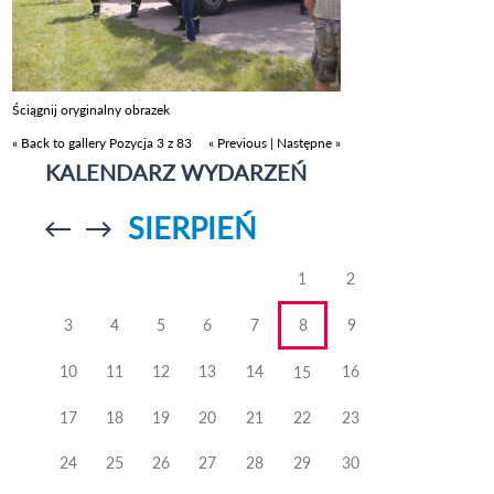
Ściągnij oryginalny obrazek
« Back to gallery
Pozycja 3 z 83
« Previous
|
Następne »
KALENDARZ WYDARZEŃ
SIERPIEŃ
Przejdź do
Przejdź do
poprzedniego
poprzedniego
miesiąca
miesiąca
1
2
3
4
5
6
7
8
9
10
11
12
13
14
16
15
17
18
19
20
21
22
23
24
25
26
27
28
29
30