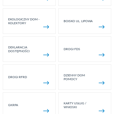
EKOLOGICZNY DOM -
BOISKO UL. LIPOWA
KOLEKTORY
DEKLARACJA
DROGI FDS
DOSTĘPNOŚCI
DZIENNY DOM
DROGI RFRD
POMOCY
KARTY USŁUG /
GKRPA
WNIOSKI