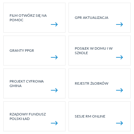
FILM OTWÓRZ SIĘ NA
GPR AKTUALIZACJA
POMOC
POSIŁEK W DOMU I W
GRANTY PPGR
SZKOLE
PROJEKT CYFROWA
REJESTR ŻŁOBKÓW
GMINA
RZĄDOWY FUNDUSZ
SESJE RM ONLINE
POLSKI ŁAD